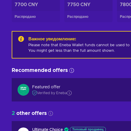
7700 CNY
7750 CNY
780
Распродано
Распродано
Распр
Важное уведомление
:
Please note that Eneba Wallet funds cannot be used to pur
You might get less than the full amount shown.
Recommended offers
Featured offer
Verified by Eneba
2
other offers
Ultimate Choice
Топовый продавец