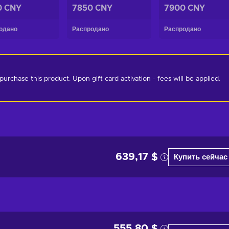
0 CNY
7850 CNY
7900 CNY
одано
Распродано
Распродано
chase this product. Upon gift card activation - fees will be applied. 
639,17 $
Купить сейчас
555,80 $