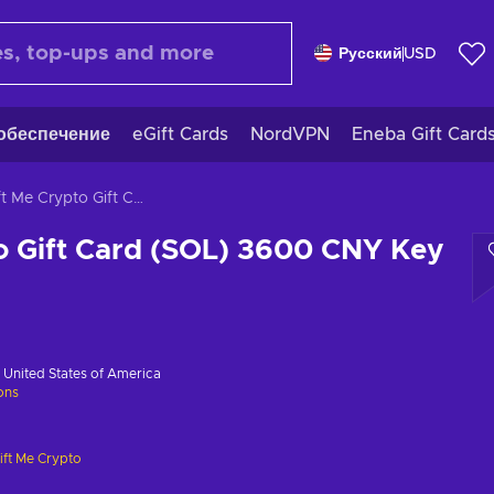
Русский
USD
обеспечение
eGift Cards
NordVPN
Eneba Gift Card
Gift Me Crypto Gift Card (SOL) 3600 CNY Key GLOBAL
o Gift Card (SOL) 3600 CNY Key
в
United States of America
ions
ift Me Crypto