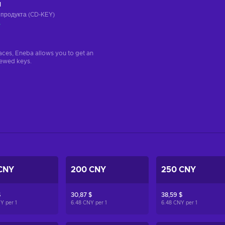
ч
 продукта (CD-KEY)
а
aces, Eneba allows you to get an
iewed keys.
CNY
200 CNY
250 CNY
$
30,87 $
38,59 $
NY per
1
6.48 CNY per
1
6.48 CNY per
1