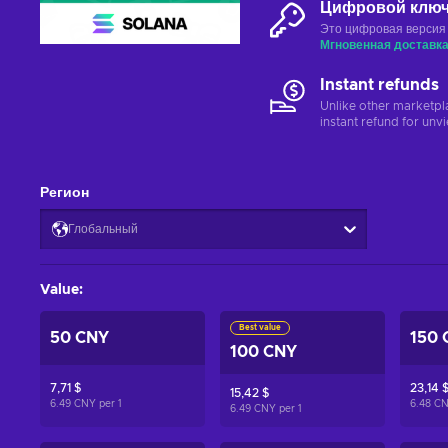
Цифровой клю
Это цифровая версия
Мгновенная доставк
Instant refunds
Unlike other marketpl
instant refund for unv
Регион
Глобальный
Value
:
Best value
50 CNY
150 
100 CNY
7,71 $
23,14 
15,42 $
6.49 CNY per
1
6.48 C
6.49 CNY per
1