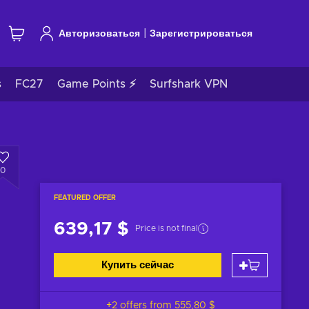
|
Авторизоваться
Зарегистрироваться
s
FC27
Game Points ⚡
Surfshark VPN
0
FEATURED OFFER
639,17 $
Price is not final
Купить сейчас
+2 offers from
555,80 $