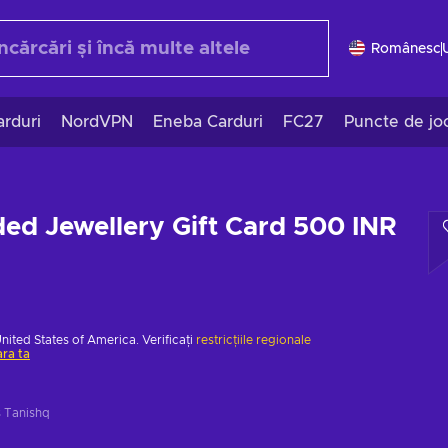
Românesc
rduri
NordVPN
Eneba Carduri
FC27
Puncte de jo
ed Jewellery Gift Card 500 INR
United States of America. Verificați
restricțiile regionale
ara ta
s Tanishq