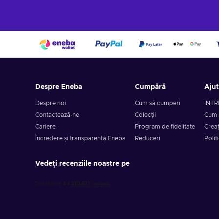
Despre Eneba
Cumpără
Aju
Despre noi
Cum să cumperi
INTR
Contactează-ne
Colecții
Cum 
Cariere
Program de fidelitate
Creaț
Încredere și transparență Eneba
Reduceri
Polit
Vedeți recenziile noastre pe