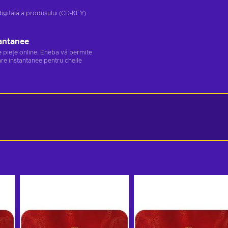
digitală a produsului (CD-KEY)
antanee
e piețe online, Eneba vă permite
re instantanee pentru cheile