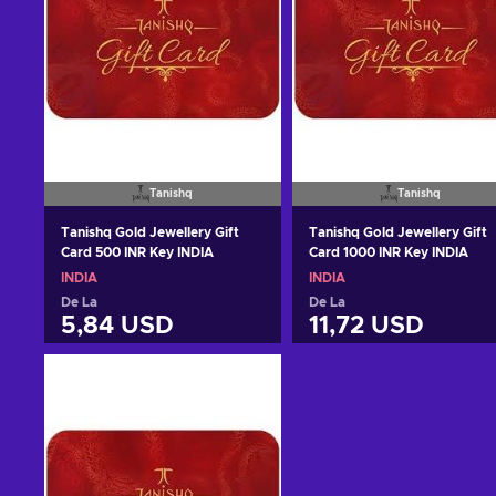
Tanishq
Tanishq
Tanishq Gold Jewellery Gift
Tanishq Gold Jewellery Gift
Card 500 INR Key INDIA
Card 1000 INR Key INDIA
INDIA
INDIA
De La
De La
5,84 USD
11,72 USD
Adaugă în coș
Adaugă în coș
Vezi ofertele
Vezi ofertele