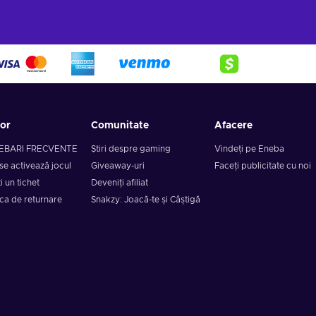
tor
Comunitate
Afacere
EBARI FRECVENTE
Știri despre gaming
Vindeți pe Eneba
se activează jocul
Giveaway-uri
Faceți publicitate cu noi
i un tichet
Deveniți afiliat
ica de returnare
Snakzy: Joacă-te și Câștigă