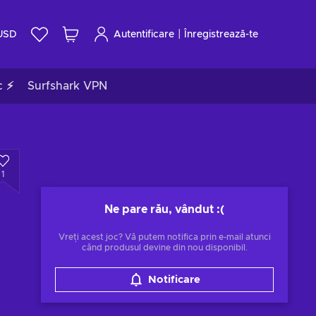
|
USD
Autentificare
Înregistrează-te
c ⚡
Surfshark VPN
1
Ne pare rău, vândut
:(
Vreți acest joc? Vă putem notifica prin e-mail atunci
când produsul devine din nou disponibil.
Notificare