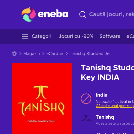
Categorii
Jocuri cu -90%
Software
eCa
Magazin
eCarduri
Tanishq Studded Jewellery Gift Card 500 INR Key INDIA
Tanishq Studd
Key INDIA
India
Nu poate fi activat în 
Găsește unul pentru ț
Tanishq
Acesta este un produ