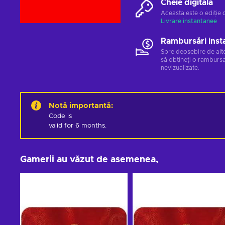
Cheie digitală
Aceasta este o ediție 
Livrare instantanee
Rambursări inst
Spre deosebire de alt
să obțineți o rambursa
nevizualizate.
Notă importantă
:
Code is 

valid for 6 months.
Gamerii au văzut de asemenea,