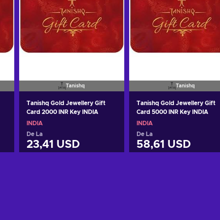
Tanishq
Tanishq
Tanishq Gold Jewellery Gift
Tanishq Gold Jewellery Gift
Card 2000 INR Key INDIA
Card 5000 INR Key INDIA
INDIA
INDIA
De La
De La
23,41 USD
58,61 USD
Adaugă în coș
Adaugă în coș
Vezi ofertele
Vezi ofertele