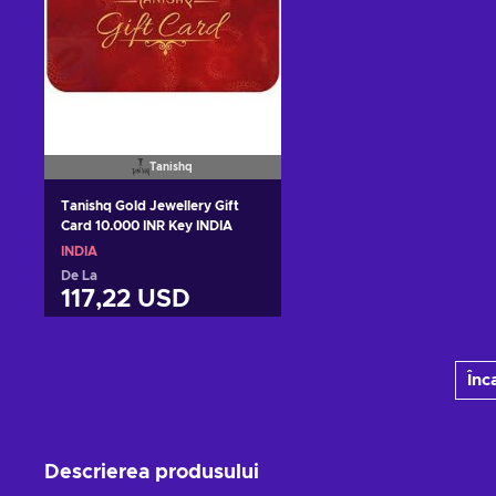
Tanishq
Tanishq Gold Jewellery Gift
Card 10.000 INR Key INDIA
INDIA
De La
117,22 USD
Adaugă în coș
Înc
Vezi ofertele
Descrierea produsului