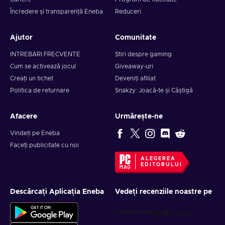
Încredere și transparență Eneba
Reduceri
Ajutor
Comunitate
INTREBARI FRECVENTE
Știri despre gaming
Cum se activează jocul
Giveaway-uri
Creați un tichet
Deveniți afiliat
Politica de returnare
Snakzy: Joacă-te și Câștigă
Afacere
Urmărește-ne
Vindeți pe Eneba
Faceți publicitate cu noi
ALEGEREA
EDITORULUI
Descărcați Aplicația Eneba
Vedeți recenziile noastre pe