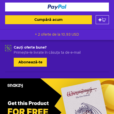
Cumpără acum
+ 2 oferte de la
10,93 USD
Cauți oferte bune?
Primește-le livrate în căsuța ta de e-mail
Abonează-te