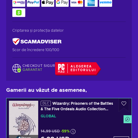
Criptarea și protecția datelor
Scor de încredere 100/100
CHECKOUT SIGUR
ALEGEREA
GARANTAT
EDITORULUI
Gamerii au văzut de asemenea,
Wizardry: Prisoners of the Battles
DLC
& The Five Ordeals Audio Collection
(DLC) (PC) Steam Key GLOBAL
GLOBAL
14,99 USD
-59%