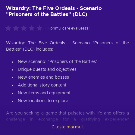
Wizardry: The Five Ordeals - Scenario
"Prisoners of the Battles" (DLC)
Fii primul care evaluează!
Wizardry: The Five Ordeals - Scenario "Prisoners of the
Battles" (DLC) includes:
New scenario: "Prisoners of the Battles"
Unique quests and objectives
New enemies and bosses
Additional story content
New items and equipment
New locations to explore
Are you seeking a game that pulsates with life and offers a
challenge in exchange for a gratifying experience?
Developers from 59 Studio and the globally famous
Citește mai mult
Game*Spark Publishing company worked hard to deliver