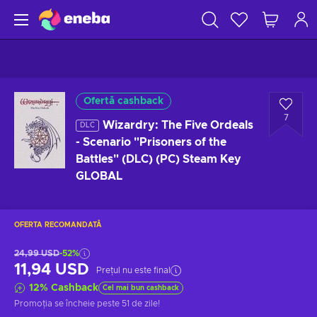
Ofertă cashback
7
Wizardry: The Five Ordeals
DLC
- Scenario "Prisoners of the
Battles" (DLC) (PC) Steam Key
GLOBAL
OFERTA RECOMANDATĂ
24,99 USD
-52%
11,94 USD
Prețul nu este final
12
%
Cashback
Cel mai bun cashback
Promoția se încheie
peste 51 de zile
!