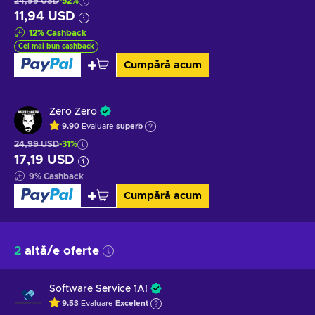
24,99 USD
-52%
11,94 USD
12
%
Cashback
Cel mai bun cashback
Cumpără acum
Zero Zero
9.90
Evaluare
superb
24,99 USD
-31%
17,19 USD
9
%
Cashback
Cumpără acum
2
altă/e oferte
Software Service 1A!
9.53
Evaluare
Excelent