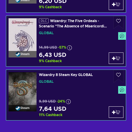
6,20 USD
Steam
9
%
Cashback
Wizardry: The Five Ordeals -
DLC
Scenario "The Absence of Misericordia"
(DLC) (PC) Steam Key GLOBAL
GLOBAL
14,99 USD
-57%
6,43 USD
Steam
9
%
Cashback
Wizardry 8 Steam Key GLOBAL
GLOBAL
9,99 USD
-24%
7,64 USD
Steam
11
%
Cashback