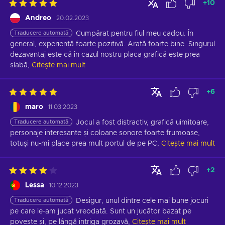
+
10
Andreo
20.02.2023
Traducere automată
Cumpărat pentru fiul meu cadou. În 
general, experiență foarte pozitivă. Arată foarte bine. Singurul 
dezavantaj este că în cazul nostru placa grafică este prea 
slabă,
Citește mai mult
+
6
maro
11.03.2023
Traducere automată
Jocul a fost distractiv, grafică uimitoare, 
personaje interesante și coloane sonore foarte frumoase, 
totuși nu-mi place prea mult portul de pe PC,
Citește mai mult
+
2
Lessa
10.12.2023
Traducere automată
Desigur, unul dintre cele mai bune jocuri 
pe care le-am jucat vreodată. Sunt un jucător bazat pe 
poveste și, pe lângă intriga grozavă,
Citește mai mult