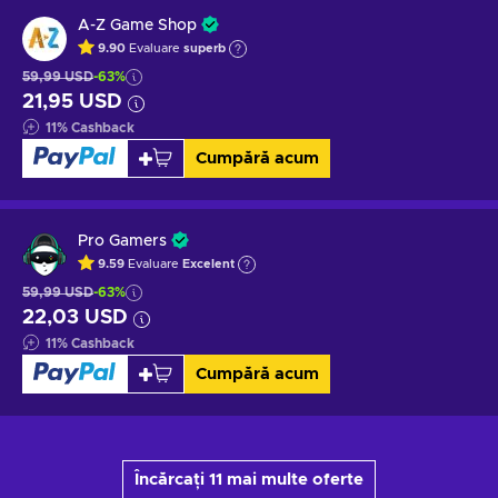
A-Z Game Shop
9.90
Evaluare
superb
59,99 USD
-63%
21,95 USD
11
%
Cashback
Cumpără acum
Pro Gamers
9.59
Evaluare
Excelent
59,99 USD
-63%
22,03 USD
11
%
Cashback
Cumpără acum
Încărcați 11 mai multe oferte