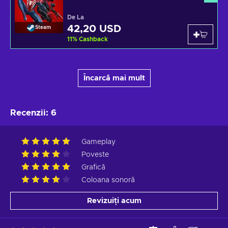
De La
42,20 USD
Steam
11
%
Cashback
Încarcă mai mult
Recenzii
:
6
Gameplay
Poveste
Grafică
Coloana sonoră
Revizuiți acum