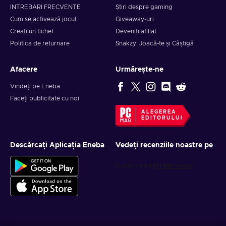
INTREBARI FRECVENTE
Știri despre gaming
Cum se activează jocul
Giveaway-uri
Creați un tichet
Deveniți afiliat
Politica de returnare
Snakzy: Joacă-te și Câștigă
Afacere
Urmărește-ne
Vindeți pe Eneba
Faceți publicitate cu noi
ALEGEREA
EDITORULUI
Descărcați Aplicația Eneba
Vedeți recenziile noastre pe