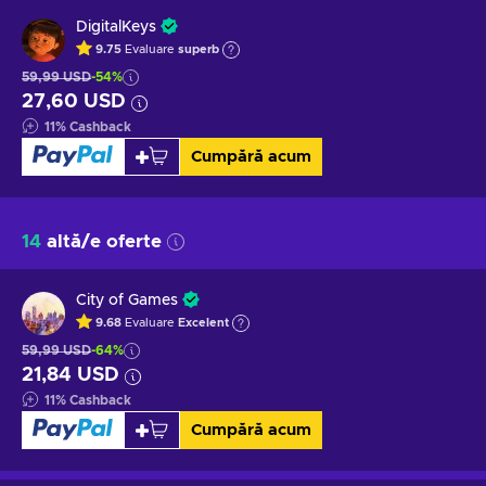
DigitalKeys
9.75
Evaluare
superb
59,99 USD
-54%
27,60 USD
11
%
Cashback
Cumpără acum
14
altă/e oferte
City of Games
9.68
Evaluare
Excelent
59,99 USD
-64%
21,84 USD
11
%
Cashback
Cumpără acum