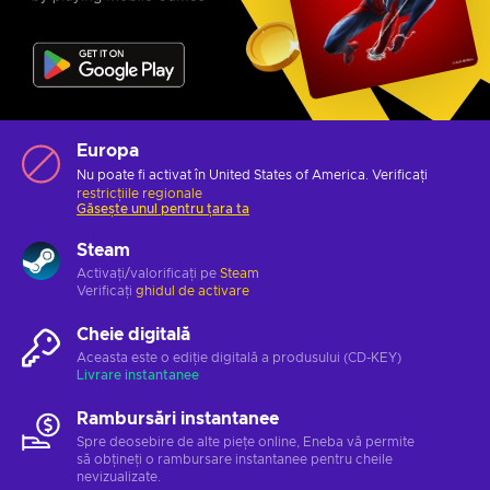
Europa
Nu poate fi activat în United States of America. Verificați
restricțiile regionale
Găsește unul pentru țara ta
Steam
Activați/valorificați pe
Steam
Verificați
ghidul de activare
Cheie digitală
Aceasta este o ediție digitală a produsului (CD-KEY)
Livrare instantanee
Rambursări instantanee
Spre deosebire de alte piețe online, Eneba vă permite
să obțineți o rambursare instantanee pentru cheile
nevizualizate.