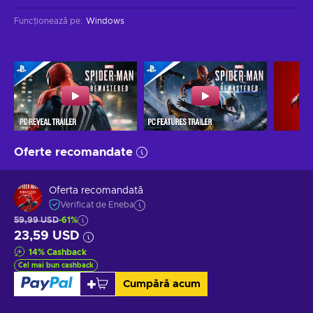
Funcționează pe
:
Windows
Oferte recomandate
Oferta recomandată
Verificat de Eneba
59,99 USD
-61%
23,59 USD
14
%
Cashback
Cel mai bun cashback
Cumpără acum