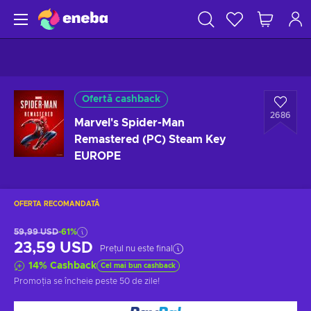
Ofertă cashback
2686
Marvel's Spider-Man
Remastered (PC) Steam Key
EUROPE
OFERTA RECOMANDATĂ
59,99 USD
-61%
23,59 USD
Prețul nu este final
14
%
Cashback
Cel mai bun cashback
Promoția se încheie
peste 50 de zile
!