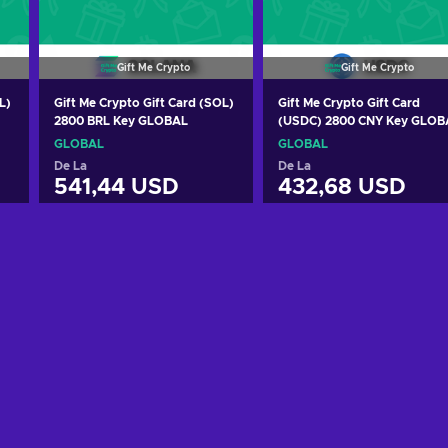
Gift Me Crypto
Gift Me Crypto
L)
Gift Me Crypto Gift Card (SOL)
Gift Me Crypto Gift Card
2800 BRL Key GLOBAL
(USDC) 2800 CNY Key GLOB
GLOBAL
GLOBAL
De La
De La
541,44 USD
432,68 USD
Adaugă în coș
Adaugă în coș
Vezi ofertele
Vezi ofertele