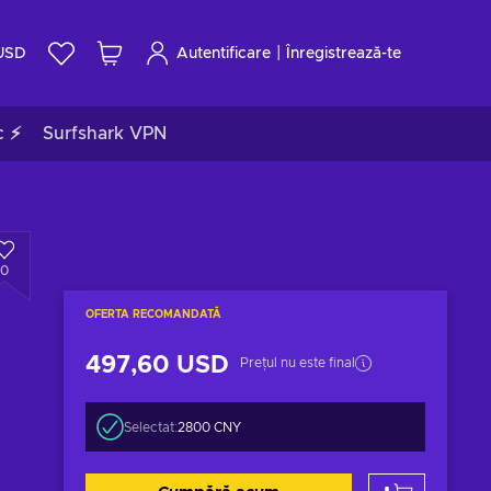
|
USD
Autentificare
Înregistrează-te
c ⚡
Surfshark VPN
0
OFERTA RECOMANDATĂ
497,60 USD
Prețul nu este final
Selectat:
2800 CNY