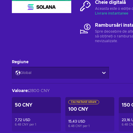
Cheie digitală
Aceasta este o ediție 
Livrare instantanee
Rambursări inst
Spre deosebire de alt
să obțineți o rambursa
nevizualizate.
Regiune
Global
Valoare
:
2800 CNY
Cea mai bună valoare
50 CNY
150 
100 CNY
7,72 USD
23,16 
15,43 USD
6.48 CNY per
1
6.48 C
6.48 CNY per
1