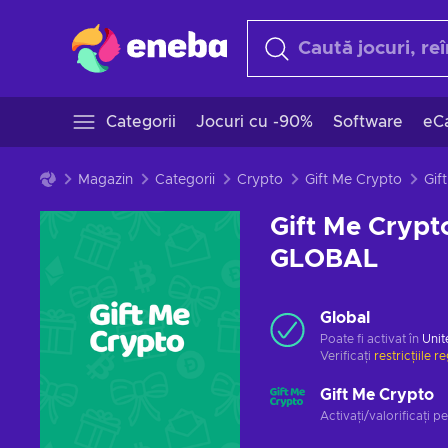
Categorii
Jocuri cu -90%
Software
eCa
Magazin
Categorii
Crypto
Gift Me Crypto
Gift Me Crypt
GLOBAL
Global
Poate fi activat în
Unit
Verificați
restricțiile r
Gift Me Crypto
Activați/valorificați p