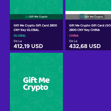
Gift Me Crypto
Gift Me Crypto
Gift Me Crypto Gift Card 2800
Gift Me Crypto Gift Card (SO
CNY Key GLOBAL
2800 CNY Key CHINA
GLOBAL
CHINA
De La
De La
412,19 USD
432,68 USD
Adaugă în coș
Adaugă în coș
Vezi ofertele
Vezi ofertele