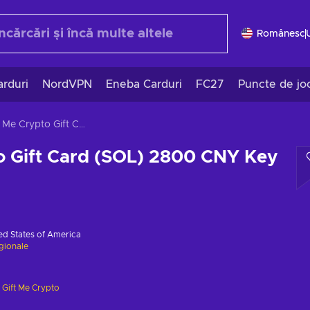
Românesc
rduri
NordVPN
Eneba Carduri
FC27
Puncte de jo
Gift Me Crypto Gift Card (SOL) 2800 CNY Key GLOBAL
o Gift Card (SOL) 2800 CNY Key
ed States of America
egionale
e
Gift Me Crypto