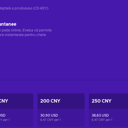
digitală a produsului (CD-KEY)
antanee
e piețe online, Eneba vă permite
re instantanee pentru cheile
CNY
200 CNY
250 CNY
USD
30,90 USD
38,63 USD
NY per
1
6.47 CNY per
1
6.47 CNY per
1