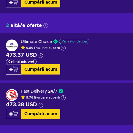
Cumpără acum
2
altă/e oferte
Ultimate Choice
Vânzător de top
9.89
Evaluare
superb
473,37 USD
Cel mai mic preț
Cumpără acum
Fast Delivery 24/7
9.76
Evaluare
superb
473,38 USD
Cumpără acum