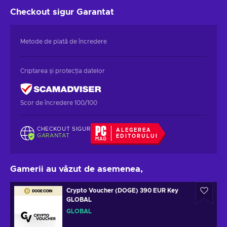
Checkout sigur
Garantat
Metode de plată de încredere
Criptarea și protecția datelor
Scor de încredere 100/100
CHECKOUT SIGUR
ALEGEREA
GARANTAT
EDITORULUI
Gamerii au văzut de asemenea,
Crypto Voucher (DOGE) 390 EUR Key
GLOBAL
GLOBAL