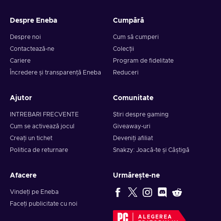
Despre Eneba
Cumpără
Despre noi
Cum să cumperi
Contactează-ne
Colecții
Cariere
Program de fidelitate
Încredere și transparență Eneba
Reduceri
Ajutor
Comunitate
INTREBARI FRECVENTE
Știri despre gaming
Cum se activează jocul
Giveaway-uri
Creați un tichet
Deveniți afiliat
Politica de returnare
Snakzy: Joacă-te și Câștigă
Afacere
Urmărește-ne
Vindeți pe Eneba
Faceți publicitate cu noi
ALEGEREA