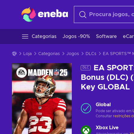
Categorias
Jogos -90%
Software
eCar
Loja
Categorias
Jogos
DLCs
EA SPORT
DLC
Bonus (DLC) (
Key GLOBAL
Global
Pode ser ativado em
Consultar
restrições 
Xbox Live