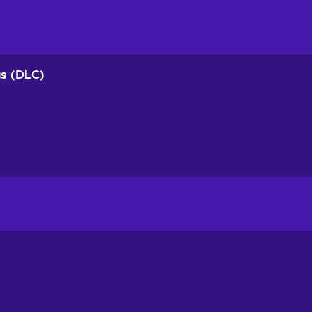
s (DLC)