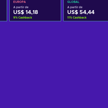
X|S) XBOX LIVE Key GLOBA
(PS4) PSN Key EUROPE
EUROPA
GLOBAL
A partir de
A partir de
US$ 14,18
US$ 54,44
9
%
Cashback
11
%
Cashback
o
Adicionar ao carrinho
Adicionar ao carrinh
Consultar ofertas
Consultar ofertas