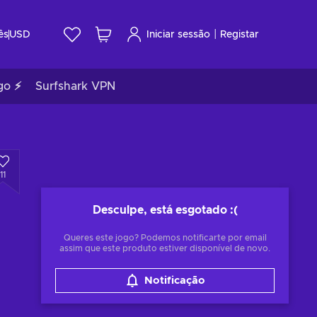
|
ês
USD
Iniciar sessão
Registar
go ⚡
Surfshark VPN
11
Desculpe, está esgotado
:(
Queres este jogo? Podemos notificarte por email
assim que este produto estiver disponível de novo.
Notificação