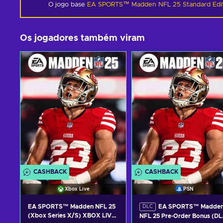
O jogo base
EA SPORTS™ Madden NFL 25 Standard Edi
Os jogadores também viram
CASHBACK
CASHBACK
Xbox Live
PSN
EA SPORTS™ Madden NFL 25
EA SPORTS™ Madde
DLC
(Xbox Series X/S) XBOX LIVE
NFL 25 Pre-Order Bonus (DL