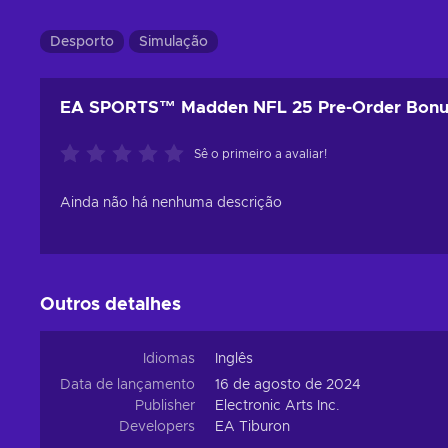
Desporto
Simulação
EA SPORTS™ Madden NFL 25 Pre-Order Bonu
Sê o primeiro a avaliar!
Ainda não há nenhuma descrição
Outros detalhes
Idiomas
Inglês
Data de lançamento
16 de agosto de 2024
Publisher
Electronic Arts Inc.
Developers
EA Tiburon