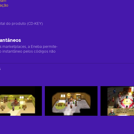
eam
vação
ital do produto (CD-KEY)
tantâneos
s marketplaces, a Eneba permite-
o instantâneo pelos códigos não
s