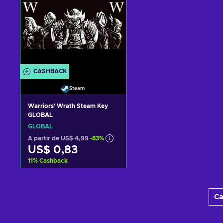
CASHBACK
Steam
Warriors' Wrath Steam Key
GLOBAL
GLOBAL
A partir de
US$ 4,99
-83%
US$ 0,83
11
%
Cashback
Adicionar ao carrinho
Ca
Consultar ofertas