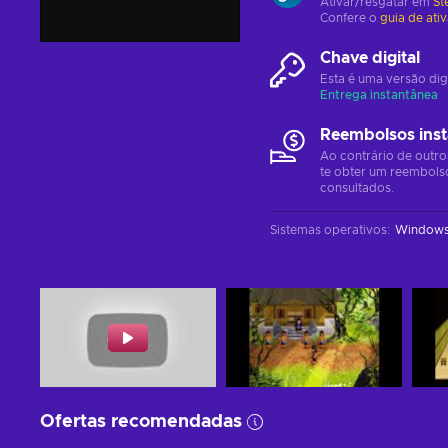
Ativar/resgatar em
St
Confere o
guia de ati
Chave digital
Esta é uma versão dig
Entrega instantânea
Reembolsos ins
Ao contrário de outro
te obter um reembols
consultados.
Sistemas operativos
:
Window
Ofertas recomendadas