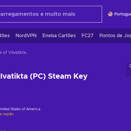
Portugu
tões
NordVPN
Eneba Cartões
FC27
Pontos de Jo
Warriors of Vilvatikta (PC) Steam Key GLOBAL
ilvatikta (PC) Steam Key
United States of America
de região