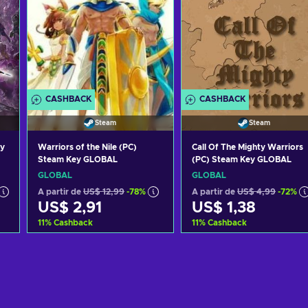
CASHBACK
CASHBACK
Steam
Steam
y
Warriors of the Nile (PC)
Call Of The Mighty Warriors
Steam Key GLOBAL
(PC) Steam Key GLOBAL
GLOBAL
GLOBAL
A partir de
US$ 12,99
-78%
A partir de
US$ 4,99
-72%
US$ 2,91
US$ 1,38
11
%
Cashback
11
%
Cashback
o
Adicionar ao carrinho
Adicionar ao carrinh
Consultar ofertas
Consultar ofertas