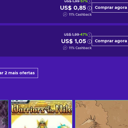
US$ 1,99
-57%
US$ 0,85
Comprar agora
11
%
Cashback
US$ 1,99
-47%
US$ 1,05
Comprar agora
11
%
Cashback
r 2 mais ofertas