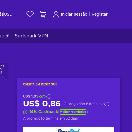
|
ês
USD
Iniciar sessão
Registar
go ⚡
Surfshark VPN
8
OFERTA EM DESTAQUE
US$ 1,99
-57%
US$ 0,86
O preço não é definitivo
14
%
Cashback
Melhor reembolso
A promoção termina
em 52 dias
!