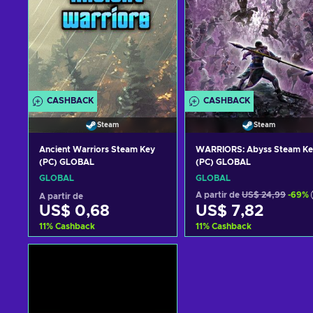
CASHBACK
CASHBACK
Steam
Steam
Ancient Warriors Steam Key
WARRIORS: Abyss Steam Ke
(PC) GLOBAL
(PC) GLOBAL
GLOBAL
GLOBAL
A partir de
US$ 24,99
-69%
A partir de
US$ 0,68
US$ 7,82
11
%
Cashback
11
%
Cashback
Adicionar ao carrinho
Adicionar ao carrinh
Consultar ofertas
Consultar ofertas