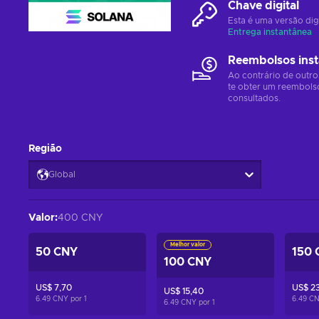
Chave digital
Esta é uma versão dig
Entrega instantânea
Reembolsos ins
Ao contrário de outro
te obter um reembols
consultados.
Região
Global
Valor
:
400 CNY
Melhor valor
50 CNY
150 
100 CNY
US$ 7,70
US$ 23
US$ 15,40
6.49 CNY por
1
6.49 C
6.49 CNY por
1