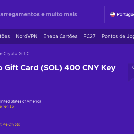
Portugu
tões
NordVPN
Eneba Cartões
FC27
Pontos de Jo
Gift Me Crypto Gift Card (SOL) 400 CNY Key GLOBAL
o Gift Card (SOL) 400 CNY Key
United States of America
de região
ft Me Crypto