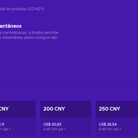
ital do produto (CD-KEY)
tantâneos
s marketplaces, a Eneba permite-
o instantâneo pelos códigos não
CNY
200 CNY
250 CNY
,11
US$ 30,83
US$ 38,54
NY por
1
6.49 CNY por
1
6.49 CNY por
1