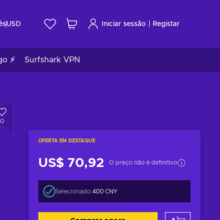
|
ês
USD
Iniciar sessão
Registar
go ⚡
Surfshark VPN
0
OFERTA EM DESTAQUE
US$ 70,92
O preço não é definitivo
Selecionado:
400 CNY