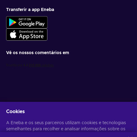
Transferir a app Eneba
Vê os nossos comentários em
Obtém ofertas de jogo personalizadas
Cookies
Subscrever
A Eneba e os seus parceiros utilizam cookies e tecnologias
semelhantes para recolher e analisar informações sobre os
Poderás anular a subscrição a qualquer altura. Visita o
Aviso de
Privacidade
para mais informação.
utilizadores deste sítio Web. Utilizamos estas informações