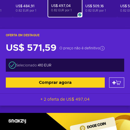
US$ 497,04
US$ 484,91
US$ 509,16
US$ 5
0.82 EUR por
1
r
1
0.82 EUR por
1
0.82 EUR por
1
0.82 E
OFERTA EM DESTAQUE
US$ 571,59
O preço não é definitivo
Selecionado:
410 EUR
Comprar agora
+ 2 oferta de
US$ 497,04