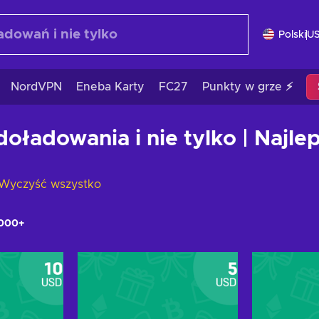
Polski
U
NordVPN
Eneba Karty
FC27
Punkty w grze ⚡
oładowania i nie tylko | Najle
Wyczyść wszystko
000+