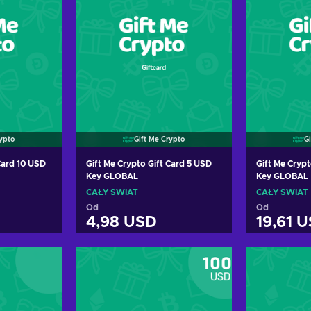
rypto
Gift Me Crypto
G
Card 10 USD
Gift Me Crypto Gift Card 5 USD
Gift Me Cryp
Key GLOBAL
Key GLOBAL
CAŁY ŚWIAT
CAŁY ŚWIAT
Od
Od
4,98 USD
19,61 
oszyka
Dodaj do koszyka
Dodaj
erty
Zobacz oferty
Zoba