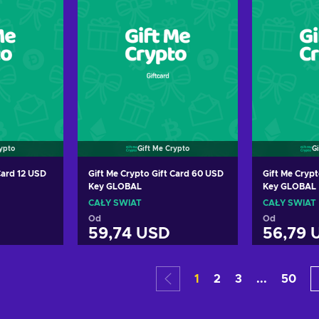
rypto
Gift Me Crypto
G
Card 12 USD
Gift Me Crypto Gift Card 60 USD
Gift Me Crypt
Key GLOBAL
Key GLOBAL
CAŁY ŚWIAT
CAŁY ŚWIAT
Od
Od
59,74 USD
56,79 
oszyka
Dodaj do koszyka
Dodaj
1
2
3
...
50
erty
Zobacz oferty
Zoba