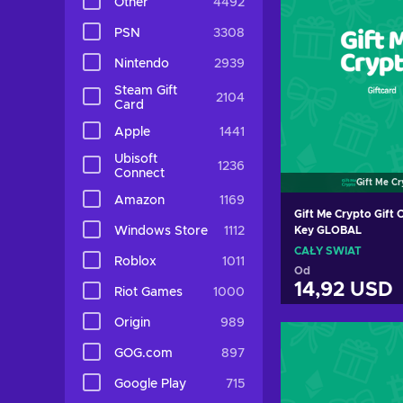
Other
4492
PSN
3308
Nintendo
2939
Steam Gift
2104
Card
Apple
1441
Ubisoft
1236
Connect
Gift Me C
Amazon
1169
Gift Me Crypto Gift 
Windows Store
1112
Key GLOBAL
CAŁY ŚWIAT
Roblox
1011
Od
14,92 USD
Riot Games
1000
Origin
989
Dodaj do k
GOG.com
897
Zobacz of
Google Play
715