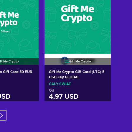
ift Me Crypto
Gift Me Crypto
o Gift Card 50 EUR
Gift Me Crypto Gift Card (LTC) 5
USD Key GLOBAL
CAŁY ŚWIAT
Od
USD
4,97 USD
 do koszyka
Dodaj do koszyka
cz oferty
Zobacz oferty