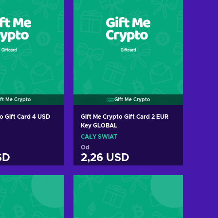
ift Me Crypto
Gift Me Crypto
o Gift Card 4 USD
Gift Me Crypto Gift Card 2 EUR
Key GLOBAL
CAŁY ŚWIAT
Od
SD
2,26 USD
 do koszyka
Dodaj do koszyka
cz oferty
Zobacz oferty