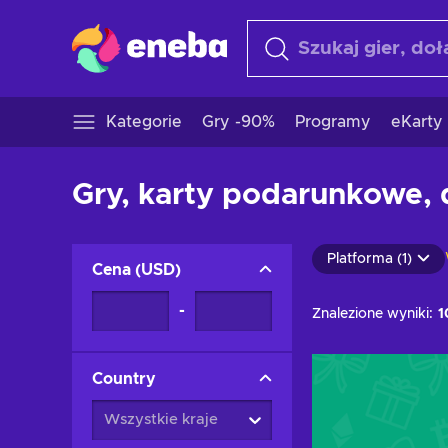
Kategorie
Gry -90%
Programy
eKarty
Gry, karty podarunkowe, d
Platforma (1)
Cena
(
USD
)
-
Znalezione wyniki:
1
Country
Wszystkie kraje