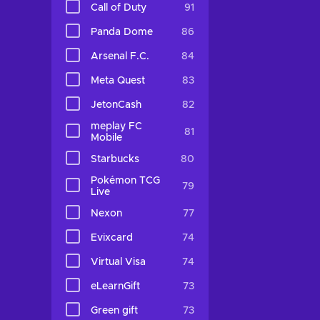
Call of Duty
91
Panda Dome
86
Arsenal F.C.
84
Meta Quest
83
JetonCash
82
meplay FC
81
Mobile
Starbucks
80
Pokémon TCG
79
Live
Nexon
77
Evixcard
74
Virtual Visa
74
eLearnGift
73
Green gift
73