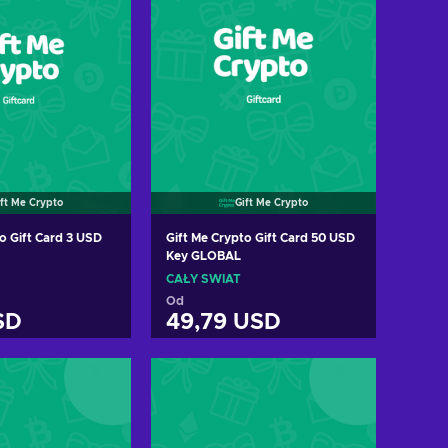
ift Me Crypto
Gift Me Crypto
o Gift Card 3 USD
Gift Me Crypto Gift Card 50 USD
Key GLOBAL
CAŁY ŚWIAT
Od
SD
49,79 USD
 do koszyka
Dodaj do koszyka
cz oferty
Zobacz oferty