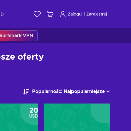
|
SD
Zaloguj
Zarejestruj
Surfshark VPN
psze oferty
Popularność: Najpopularniejsze