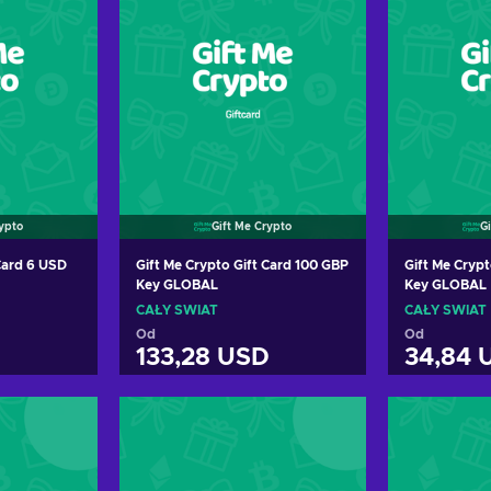
rypto
Gift Me Crypto
G
 Card 6 USD
Gift Me Crypto Gift Card 100 GBP
Gift Me Crypt
Key GLOBAL
Key GLOBAL
CAŁY ŚWIAT
CAŁY ŚWIAT
Od
Od
133,28 USD
34,84 
oszyka
Dodaj do koszyka
Dodaj
erty
Zobacz oferty
Zoba