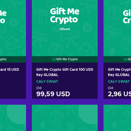
rypto
Gift Me Crypto
G
Card 15 USD
Gift Me Crypto Gift Card 100 USD
Gift Me Crypt
Key GLOBAL
Key GLOBAL
CAŁY ŚWIAT
CAŁY ŚWIAT
Od
Od
99,59 USD
2,96 U
oszyka
Dodaj do koszyka
Dodaj
erty
Zobacz oferty
Zoba