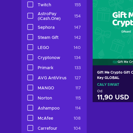
Twitch
155
AstroPay
154
(iCash.One)
Sephora
147
Steam Gift
142
LEGO
140
Cryptonow
134
Gift Me C
Primark
133
Gift Me Crypto Gift 
AVG AntiVirus
127
Key GLOBAL
CAŁY ŚWIAT
MANGO
117
Od
11,90 USD
Norton
115
Ashampoo
114
Dodaj do k
McAfee
108
Zobacz of
Carrefour
104