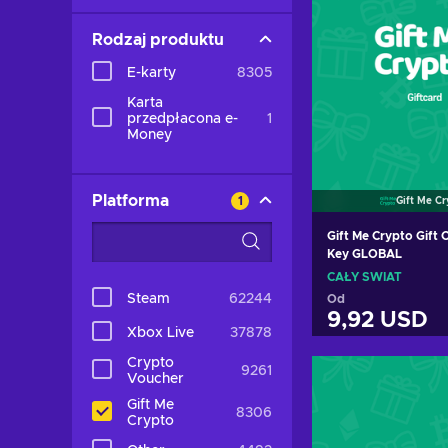
Rodzaj produktu
E-karty
8305
Karta
przedpłacona e-
1
Money
Platforma
1
Gift Me C
Gift Me Crypto Gift 
Key GLOBAL
CAŁY ŚWIAT
Steam
62244
Od
9,92 USD
Xbox Live
37878
Crypto
Dodaj do k
9261
Voucher
Zobacz of
Gift Me
8306
Crypto