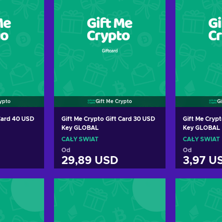
rypto
Gift Me Crypto
G
 Card 40 USD
Gift Me Crypto Gift Card 30 USD
Gift Me Crypt
Key GLOBAL
Key GLOBAL
CAŁY ŚWIAT
CAŁY ŚWIAT
Od
Od
29,89 USD
3,97 U
oszyka
Dodaj do koszyka
Dodaj
erty
Zobacz oferty
Zoba