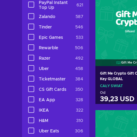
PayPal Instant
621
Top Up
Zalando
587
Tinder
546
Epic Games
533
Rewarble
506
Razer
492
Gift Me C
Uber
458
Gift Me Crypto Gift
Ticketmaster
384
Key GLOBAL
CAŁY ŚWIAT
CS Gift Cards
350
Od
39,23 USD
EA App
328
IKEA
322
Dodaj do k
H&M
310
Zobacz of
Uber Eats
306