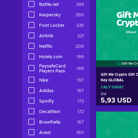
Battle.net
295
Kaspersky
290
Foot Locker
235
Airbnb
221
Netflix
209
Hotels.com
199
Gift Me C
PaysafeCard
199
Players Pass
Gift Me Crypto Gift
Nike
197
Key GLOBAL
CAŁY ŚWIAT
Adidas
187
Od
5,93 USD
Spotify
173
Decathlon
172
Dodaj do k
Brawlhalla
167
Zobacz of
Avast
160