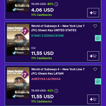
19,99 USD
-80%
4,06 USD
Steam
11
%
Cashbacku
World of Subways 4 – New York Line 7
(PC) Steam Key UNITED STATES
STANY ZJEDNOCZONE
Od
11,55 USD
Steam
11
%
Cashbacku
World of Subways 4 – New York Line 7
(PC) Steam Key LATAM
AMERYKA ŁACIŃSKA
19,99 USD
-42%
11,55 USD
Steam
11
%
Cashbacku