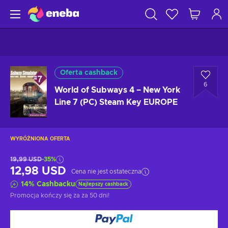
Oferta cashback
6
World of Subways 4 – New York
Line 7 (PC) Steam Key EUROPE
WYRÓŻNIONA OFERTA
19,99 USD
-35%
12,98 USD
Cena nie jest ostateczna
14
%
Cashbacku
Najlepszy cashback
Promocja kończy się za
za 50 dni
!