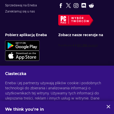
Sprzedawaj na Eneba
Zareklamuj się u nas
WYBÓR
TWÓRCÓW
Pobierz aplikację Eneba
Zobacz nasze recenzje na
Ciasteczka
Otrzymuj spersonalizowane oferty z grami
Eneba i jej partnerzy używają plików cookie i podobnych
technologii do zbierania i analizowania informacji o
Subskrybuj
użytkownikach tej witryny. Używamy tych informacji do
ulepszania treści, reklam i innych usług w witrynie. Dane
Możesz anulować subskrypcję w dowolnej chwili. Sprawdź
Politykę
Prywatności
, aby zyskać więcej informacji.
osobowe użytkownika mogą być również wykorzystywane
do personalizacji reklam.
We think you're in
Klikając "Akceptuję wszystko", użytkownik wyraża zgodę na