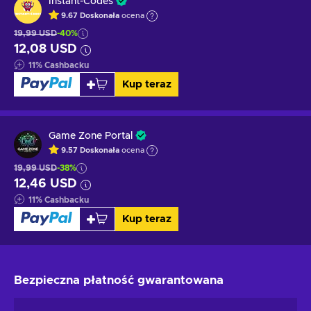
Instant-Codes
9.67
Doskonała
ocena
19,99 USD
-40%
12,08 USD
11
%
Cashbacku
Kup teraz
Game Zone Portal
9.57
Doskonała
ocena
19,99 USD
-38%
12,46 USD
11
%
Cashbacku
Kup teraz
Bezpieczna płatność
gwarantowana