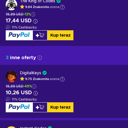
The King of Codes
9.84
Znakomita
ocena
19,99 USD
-13%
17,44 USD
11
%
Cashbacku
Kup teraz
3
inne oferty
DigitalKeys
9.75
Znakomita
ocena
19,99 USD
-49%
10,26 USD
11
%
Cashbacku
Kup teraz