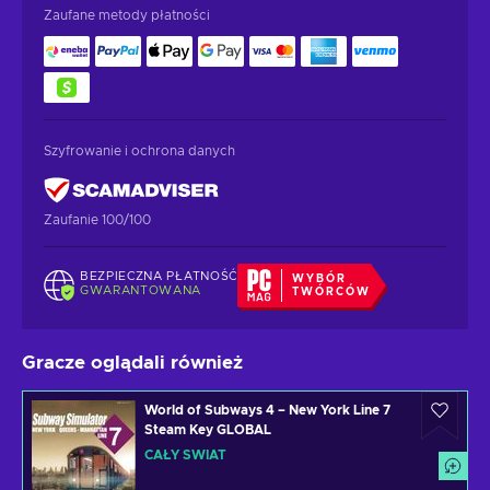
Zaufane metody płatności
Szyfrowanie i ochrona danych
Zaufanie 100/100
BEZPIECZNA PŁATNOŚĆ
WYBÓR
GWARANTOWANA
TWÓRCÓW
Gracze oglądali również
World of Subways 4 – New York Line 7
Steam Key GLOBAL
CAŁY ŚWIAT