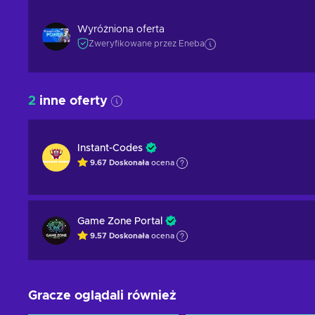
Wyróżniona oferta
Zweryfikowane przez Eneba
2
inne oferty
Instant-Codes
9.67
Doskonała
ocena
Game Zone Portal
9.57
Doskonała
ocena
Gracze oglądali również