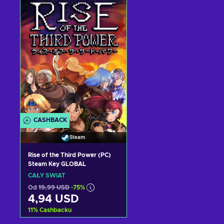
Dodaj do koszyka
Dodaj do koszyka
Zobacz oferty
Zobacz oferty
CASHBACK
Steam
Rise of the Third Power (PC)
Steam Key GLOBAL
CAŁY ŚWIAT
Od
19,99 USD
-75%
4,94 USD
11
%
Cashbacku