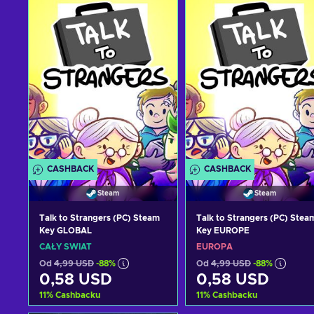
CASHBACK
CASHBACK
Steam
Steam
Talk to Strangers (PC) Steam
Talk to Strangers (PC) Stea
Key GLOBAL
Key EUROPE
CAŁY ŚWIAT
EUROPA
Od
4,99 USD
-88%
Od
4,99 USD
-88%
0,58 USD
0,58 USD
11
%
Cashbacku
11
%
Cashbacku