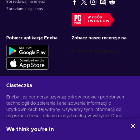
Sprzedawaj na Eneba
Zareklamuj się u nas
WYBÓR
TWÓRCÓW
Pobierz aplikację Eneba
Zobacz nasze recenzje na
Ciasteczka
Otrzymuj spersonalizowane oferty z grami
Eneba i jej partnerzy używają plików cookie i podobnych
technologii do zbierania i analizowania informacji o
Subskrybuj
użytkownikach tej witryny. Używamy tych informacji do
ulepszania treści, reklam i innych usług w witrynie. Dane
Możesz anulować subskrypcję w dowolnej chwili. Sprawdź
Politykę
Prywatności
, aby zyskać więcej informacji.
osobowe użytkownika mogą być również wykorzystywane
do personalizacji reklam.
We think you're in
Klikając "Akceptuję wszystko", użytkownik wyraża zgodę na