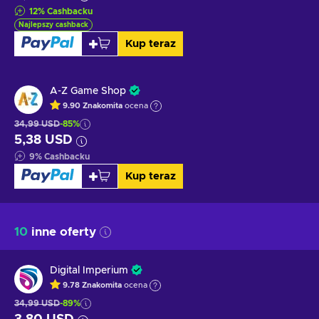
12
%
Cashbacku
Najlepszy cashback
Kup teraz
A-Z Game Shop
9.90
Znakomita
ocena
34,99 USD
-85%
5,38 USD
9
%
Cashbacku
Kup teraz
10
inne oferty
Digital Imperium
9.78
Znakomita
ocena
34,99 USD
-89%