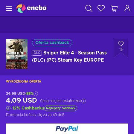
Oferta cashback
15
Sniper Elite 4 - Season Pass
DLC
(DLC) (PC) Steam Key EUROPE
WYRÓŻNIONA OFERTA
34,99 USD
-88%
4,09 USD
Cena nie jest ostateczna
12
%
Cashbacku
Najlepszy cashback
Promocja kończy się za
za 49 dni
!