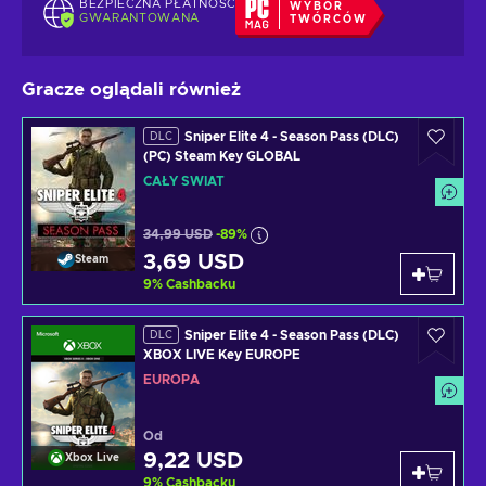
BEZPIECZNA PŁATNOŚĆ
WYBÓR
GWARANTOWANA
TWÓRCÓW
Gracze oglądali również
Sniper Elite 4 - Season Pass (DLC)
DLC
(PC) Steam Key GLOBAL
CAŁY ŚWIAT
34,99 USD
-89%
3,69 USD
Steam
9
%
Cashbacku
Sniper Elite 4 - Season Pass (DLC)
DLC
XBOX LIVE Key EUROPE
EUROPA
Od
9,22 USD
Xbox Live
9
%
Cashbacku