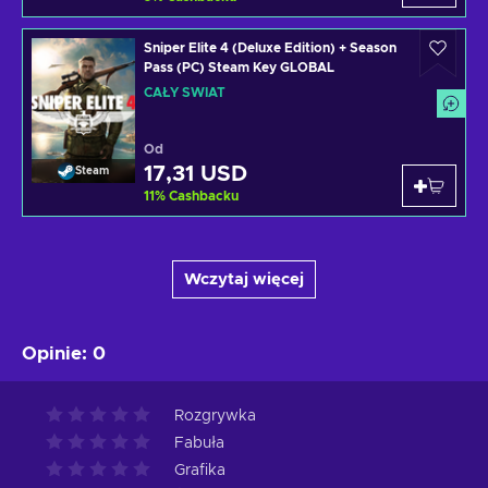
Sniper Elite 4 (Deluxe Edition) + Season
Pass (PC) Steam Key GLOBAL
CAŁY ŚWIAT
Od
17,31 USD
Steam
11
%
Cashbacku
Wczytaj więcej
Opinie
:
0
Rozgrywka
Fabuła
Grafika