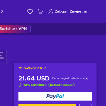
|
SD
Zaloguj
Zarejestruj
Surfshark VPN
306
WYRÓŻNIONA OFERTA
21,64 USD
Cena nie jest ostateczna
14
%
Cashbacku
Najlepszy cashback