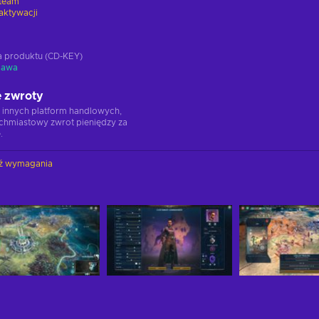
team
aktywacji
ja produktu (CD-KEY)
tawa
 zwroty
 innych platform handlowych,
chmiastowy zwrot pieniędzy za
.
ź wymagania