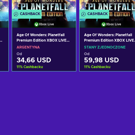
CASHBACK
CASHBACK
Xbox Live
Xbox Live
Age Of Wonders: Planetfall
Age Of Wonders: Planetfall
Premium Edition XBOX LIVE
Premium Edition XBOX LIVE
Key ARGENTINA
Key UNITED STATES
ARGENTYNA
STANY ZJEDNOCZONE
Od
Od
34,66 USD
59,98 USD
11
%
Cashbacku
11
%
Cashbacku
Dodaj do koszyka
Dodaj do koszyka
Zobacz oferty
Zobacz oferty