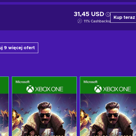
31,45 USD
Kup teraz
11
%
Cashbacku
j 9 więcej ofert