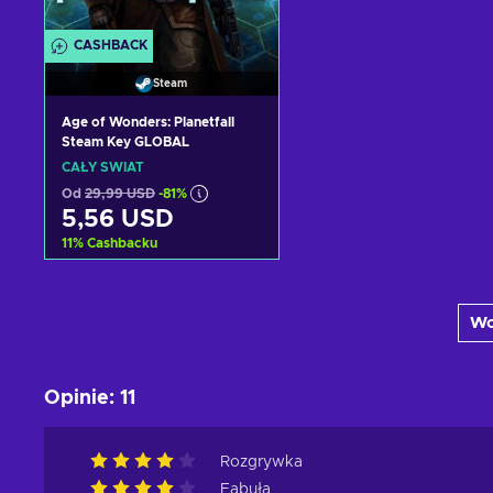
CASHBACK
Steam
Age of Wonders: Planetfall
Steam Key GLOBAL
CAŁY ŚWIAT
Od
29,99 USD
-81%
5,56 USD
11
%
Cashbacku
Dodaj do koszyka
Wc
Zobacz oferty
Opinie
:
11
Rozgrywka
Fabuła