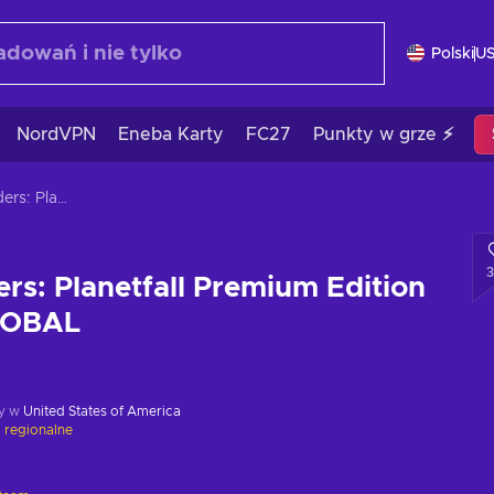
Polski
U
NordVPN
Eneba Karty
FC27
Punkty w grze ⚡
Age Of Wonders: Planetfall Premium Edition Steam Key GLOBAL
s: Planetfall Premium Edition
LOBAL
y w
United States of America
 regionalne