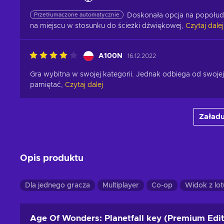
Przetłumaczone automatycznie
Doskonała opcja na popołudni
na miejscu w stosunku do ścieżki dźwiękowej,
Czytaj dalej
A100N
16.12.2022
Gra wybitna w swojej kategorii. Jednak odbiega od swojej p
pamiętać,
Czytaj dalej
Załadu
Opis produktu
Dla jednego gracza
Multiplayer
Co-op
Widok z lot
Age Of Wonders: Planetfall key (Premium Edit