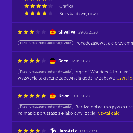
Grafika
Ścieżka dźwiękowa
Silvaliya
29.06.2020
Przetłumaczone automatycznie
Ponadczasowa, ale przyjemna
Reen
12.09.2023
Przetłumaczone automatycznie
Age of Wonders 4 to triumf tu
wyzwania taktyczne zapewniają godziny zabawy.
Czytaj d
Krion
3.03.2023
Przetłumaczone automatycznie
Bardzo dobra rozgrywka i ze
na mapie poruszasz się jako cywilizacja,
Czytaj dalej
JaroArtx
17.01.2023