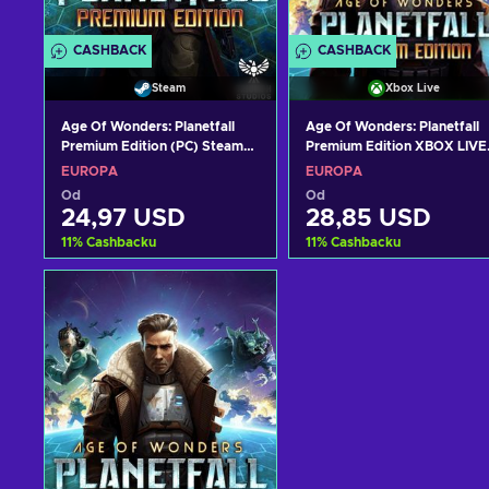
CASHBACK
CASHBACK
Steam
Xbox Live
Age Of Wonders: Planetfall
Age Of Wonders: Planetfall
Premium Edition (PC) Steam
Premium Edition XBOX LIVE
Key EUROPE
Key EUROPE
EUROPA
EUROPA
Od
Od
24,97 USD
28,85 USD
11
%
Cashbacku
11
%
Cashbacku
Dodaj do koszyka
Dodaj do koszyka
Zobacz oferty
Zobacz oferty