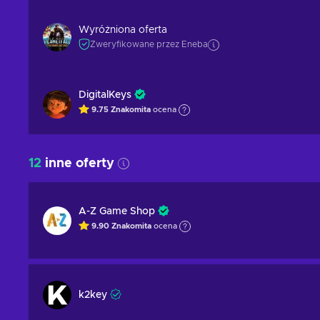
Wyróżniona oferta
Zweryfikowane przez Eneba
DigitalKeys
9.75
Znakomita
ocena
12
inne oferty
A-Z Game Shop
9.90
Znakomita
ocena
k2key