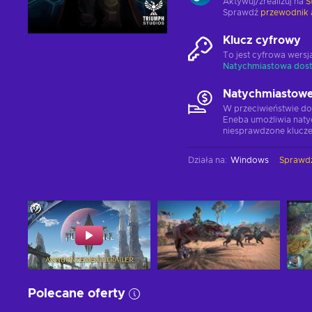
Aktywuj/zrealizuj na
S
Sprawdź
przewodnik 
Klucz cyfrowy
To jest cyfrowa wers
Natychmiastowa dos
Natychmiastowe
W przeciwieństwie do
Eneba umożliwia naty
niesprawdzone klucze
Działa na
:
Windows
Sprawd
Polecane oferty