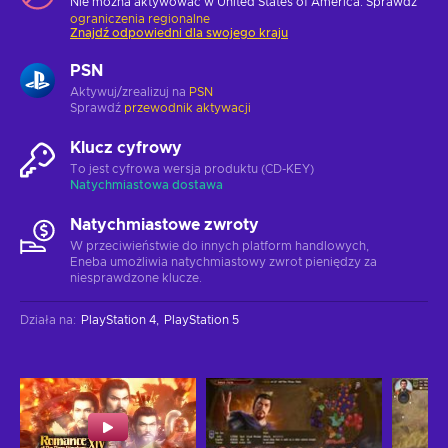
Nie można aktywować w United States of America. Sprawdź
ograniczenia regionalne
Znajdź odpowiedni dla swojego kraju
PSN
Aktywuj/zrealizuj na
PSN
Sprawdź
przewodnik aktywacji
Klucz cyfrowy
To jest cyfrowa wersja produktu (CD-KEY)
Natychmiastowa dostawa
Natychmiastowe zwroty
W przeciwieństwie do innych platform handlowych,
Eneba umożliwia natychmiastowy zwrot pieniędzy za
niesprawdzone klucze.
Działa na
:
PlayStation 4
PlayStation 5