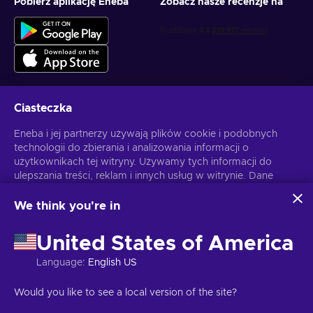
Pobierz aplikację Eneba
Zobacz nasze recenzje na
Ciasteczka
Otrzymuj spersonalizowane oferty z grami
Eneba i jej partnerzy używają plików cookie i podobnych
technologii do zbierania i analizowania informacji o
Subskrybuj
użytkownikach tej witryny. Używamy tych informacji do
ulepszania treści, reklam i innych usług w witrynie. Dane
Możesz anulować subskrypcję w dowolnej chwili. Sprawdź
Politykę
Prywatności
, aby zyskać więcej informacji.
osobowe użytkownika mogą być również wykorzystywane
do personalizacji reklam.
We think you're in
Klikając "Akceptuję wszystko", użytkownik wyraża zgodę na
Polski
USD
korzystanie z tych technologii przez firmę Eneba i jej
United States of America
partnerów. Zgodę można dostosować, klikając przycisk
"Dostosuj".
Language
:
English US
Więcej informacji na temat sposobu wykorzystywania
danych przez Google można znaleźć na stronie
Copyright © 2026 Eneba. Wszelkie prawa zastrzeżone.
JSC “Helis
Would you like to see a local version of the site?
Bezpieczeństwo i prywatność Google Business
.
play”, ul. Gyneju 4-333, Wilno, Republika Litewska
Regulamin
,