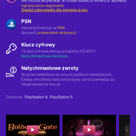
Nie można aktywować w United States of America. Sprawdź
ograniczenia regionalne
Znajdź odpowiedni dla swojego kraju
PSN
Aktywuj/zrealizuj na
PSN
Sprawdź
przewodnik aktywacji
Klucz cyfrowy
To jest cyfrowa wersja produktu (CD-KEY)
Natychmiastowa dostawa
Natychmiastowe zwroty
W przeciwieństwie do innych platform handlowych,
Eneba umożliwia natychmiastowy zwrot pieniędzy za
niesprawdzone klucze.
Działa na
:
PlayStation 4
PlayStation 5