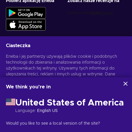
Pobierz aplikację Eneba
Zobacz nasze recenzje na
Ciasteczka
Otrzymuj spersonalizowane oferty z grami
Eneba i jej partnerzy używają plików cookie i podobnych
technologii do zbierania i analizowania informacji o
Subskrybuj
użytkownikach tej witryny. Używamy tych informacji do
ulepszania treści, reklam i innych usług w witrynie. Dane
Możesz anulować subskrypcję w dowolnej chwili. Sprawdź
Politykę
Prywatności
, aby zyskać więcej informacji.
osobowe użytkownika mogą być również wykorzystywane
do personalizacji reklam.
We think you're in
Klikając "Akceptuję wszystko", użytkownik wyraża zgodę na
Polski
USD
korzystanie z tych technologii przez firmę Eneba i jej
United States of America
partnerów. Zgodę można dostosować, klikając przycisk
"Dostosuj".
Language
:
English US
Więcej informacji na temat sposobu wykorzystywania
danych przez Google można znaleźć na stronie
Copyright © 2026 Eneba. Wszelkie prawa zastrzeżone.
JSC “Helis
Would you like to see a local version of the site?
Bezpieczeństwo i prywatność Google Business
.
play”, ul. Gyneju 4-333, Wilno, Republika Litewska
Regulamin
,