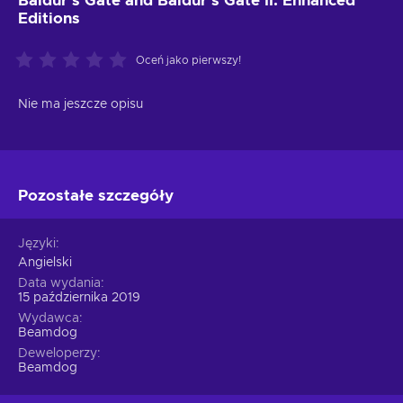
Baldur's Gate and Baldur's Gate II: Enhanced
Editions
Oceń jako pierwszy!
Nie ma jeszcze opisu
Pozostałe szczegóły
Języki
Angielski
Data wydania
15 października 2019
Wydawca
Beamdog
Deweloperzy
Beamdog