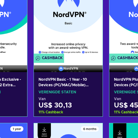
CASHBACK
CASHBACK
PN
NordVPN
Exclusive -
NordVPN Basic - 1 Year - 10
NordVPN Plus 
 2 Extra
Devices (PC/MAC/Mobile)
Devices (PC
OBILE) VPN
Premium VPN Software
Cybersecurit
N
VERENIGDE STATEN
VERENIGDE 
tware
Subscription Key UNITED
Subscription
Van
Van
NITED
STATES
STATES
US$ 30,13
US$ 45
11
%
Cashback
11
%
Cashbac
 aan
Toevoegen aan
Toev
ndje
winkelmandje
win
edingen
Bekijk aanbiedingen
Bekijk 