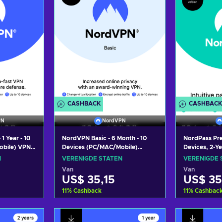
CASHBACK
CASHBACK
PN
NordVPN
1 Year - 10
NordVPN Basic - 6 Month - 10
NordPass Pre
bile) VPN &
Devices (PC/MAC/Mobile)
Devices, 2-Y
ware
Premium VPN Software
Manager (PC
N
VERENIGDE STATEN
VERENIGDE 
NITED
Subscription Key UNITED
Subscription
Van
Van
STATES
STATES
US$ 35,15
US$ 35
11
%
Cashback
11
%
Cashbac
 aan
Toevoegen aan
Toev
ndje
winkelmandje
win