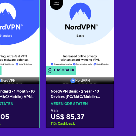
aanbiedingen
Bekijk aanbiedingen
CASHBACK
NordVPN
NordVPN
dard - 1 Month - 10
NordVPN Basic - 2 Year - 10
/MAC/Mobile) VPN &
Devices (PC/MAC/Mobile)
y Software
Premium VPN Software
STATEN
VERENIGDE STATEN
 Key UNITED
Subscription Key UNITED
Van
STATES
,05
US$ 85,37
k
11
%
Cashback
oegen aan
Toevoegen aan