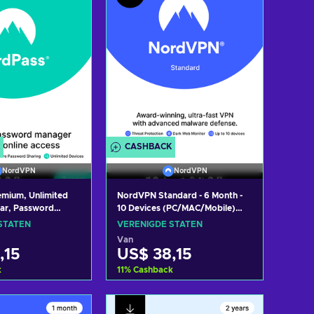
CASHBACK
NordVPN
NordVPN
mium, Unlimited
NordVPN Standard - 6 Month -
ear, Password
10 Devices (PC/MAC/Mobile)
/Mac/Mobile)
VPN & Cybersecurity Software
STATEN
VERENIGDE STATEN
 Key UNITED
Subscription Key UNITED
Van
STATES
,15
US$ 38,15
k
11
%
Cashback
oegen aan
Toevoegen aan
kelmandje
winkelmandje