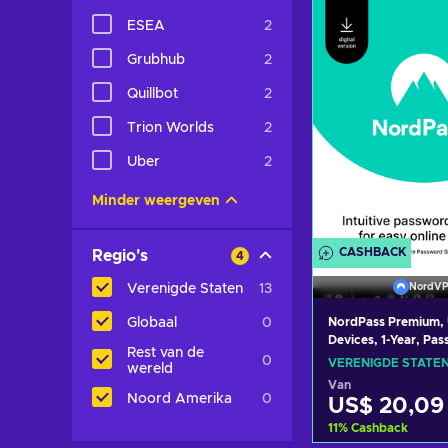
winkelma
ESEA
2
Bekijk aanbi
Grubhub
2
Quillbot
2
Trion Worlds
2
Uber
2
Minder weergeven
CASHBACK
Regio's
4
NordV
Verenigde Staten
13
NordPass Premium, 
Globaal
0
Devices, 1-Year, Pa
Rest van de
Manager (PC/Mac/M
0
VERENIGDE STATE
wereld
Subscription Key U
Van
STATES
Noord Amerika
0
US$ 20,09
11
%
Cashback