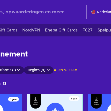
Nederla
ift Cards
NordVPN
Eneba Gift Cards
FC27
Spelpu
nnement
Alles wissen
tforms (1)
Regio's (4)
:
13