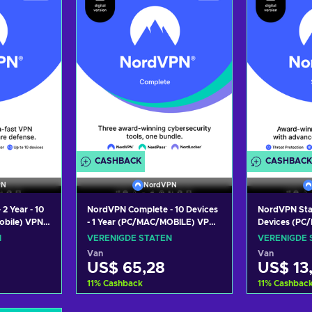
edingen
Bekijk aanbiedingen
Bekijk 
CASHBACK
CASHBACK
PN
NordVPN
2 Year - 10
NordVPN Complete - 10 Devices
NordVPN Stan
bile) VPN &
- 1 Year (PC/MAC/MOBILE) VPN
Devices (PC
ware
& Cybersecurity Software
Cybersecurit
N
VERENIGDE STATEN
VERENIGDE 
NITED
Subscription Key UNITED
Subscription
Van
Van
STATES
STATES
US$ 65,28
US$ 13
11
%
Cashback
11
%
Cashbac
 aan
Toevoegen aan
Toev