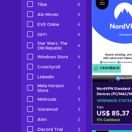
Bekijk aanbi
Tibia
6
Alo Moves
4
EVE Online
4
iQIYI
4
Star Wars: The
4
Old Republic
Windows Store
4
Crunchyroll
3
CASHBACK
LinkedIn
3
NordV
Meta Horizon
3
NordVPN Standard - 
Store
Devices (PC/MAC/Mo
Cybersecurity Soft
Mintroute
3
VERENIGDE STATE
Subscription Key U
Van
Voicemod
3
STATES
US$ 85,37
Aion
2
11
%
Cashback
Discord Trial
2
Toevoegen