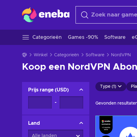
Categorieën
Games -90%
Software
eG
Winkel
Categorieën
Software
NordVPN
Koop een NordVPN Abo
Type (1)
Pla
Prijs range
(
USD
)
-
Gevonden resultaten
Land
Alle landen