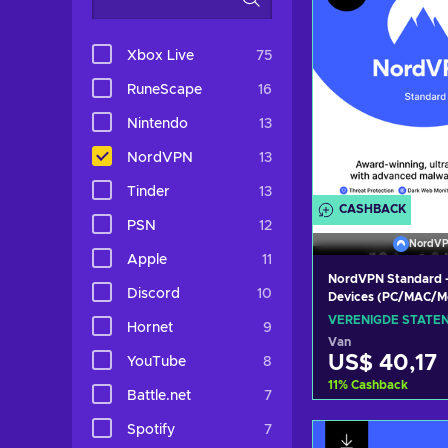
Xbox Live
75
RuneScape
16
Nintendo
13
NordVPN
13
Tinder
13
CASHBACK
PSN
12
NordV
Apple
11
NordVPN Standard - 
Discord
10
Devices (PC/MAC/Mo
Cybersecurity Soft
VERENIGDE STATE
Hornet
9
Subscription Key U
Van
STATES
US$ 40,17
YouTube
8
11
%
Cashback
Battle.net
7
Toevoegen
Spotify
7
winkelma