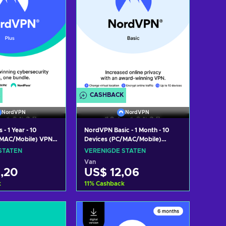
CASHBACK
NordVPN
NordVPN
- 1 Year - 10
NordVPN Basic - 1 Month - 10
/MAC/Mobile) VPN &
Devices (PC/MAC/Mobile)
y Software
Premium VPN Software
STATEN
VERENIGDE STATEN
 Key UNITED
Subscription Key UNITED
Van
STATES
,20
US$ 12,06
k
11
%
Cashback
oegen aan
Toevoegen aan
kelmandje
winkelmandje
aanbiedingen
Bekijk aanbiedingen