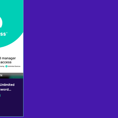
ndje
winkelmandje
win
edingen
Bekijk aanbiedingen
Bekijk 
PN
Unlimited
ssword
obile)
N
NITED