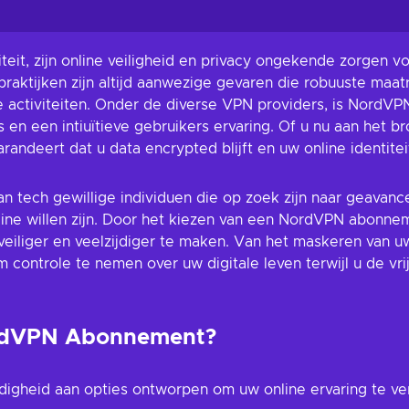
 aan
ndje
edingen
iteit, zijn online veiligheid en privacy ongekende zorgen 
praktijken zijn altijd aanwezige gevaren die robuuste maat
e activiteiten. Onder de diverse VPN providers, is NordVP
s en een intiuïtieve gebruikers ervaring. Of u nu aan het
deert dat u data encrypted blijft en uw online identitei
n tech gewillige individuen die op zoek zijn naar geavance
ine willen zijn. Door het kiezen van een NordVPN abonneme
iliger en veelzijdiger te maken. Van het maskeren van u
 controle te nemen over uw digitale leven terwijl u de vri
ordVPN Abonnement?
igheid aan opties ontworpen om uw online ervaring te ve