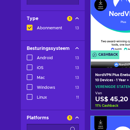
Type
1
Abonnement
13
Besturingssysteem
CASHBACK
Android
13
NordV
iOS
13
NordVPN Plus Eneba 
Mac
13
10 Devices - 1 Year +
Months (PC/MAC/M
VERENIGDE STATE
Windows
13
& Cybersecurity Sof
Van
Subscription Key U
Linux
11
US$ 45,20
STATES
11
%
Cashback
Toevoegen
Platforms
1
winkelma
Bekijk aanbi