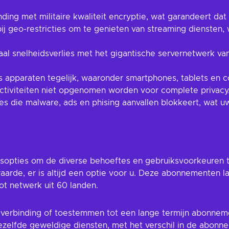
ing met militaire kwaliteit encryptie, wat garandeert dat
ij geo-restricties om te genieten van streaming diensten, 
al snelheidsverlies met het gigantische servernetwerk v
s apparaten tegelijk, waaronder smartphones, tablets en
activiteiten niet opgenomen worden voor complete privacy
es die malware, ads en phising aanvallen blokkeert, wat uw
pties om de diverse behoeftes en gebruiksvoorkeuren te
n waarde, er is altijd een optie voor u. Deze abonnementen 
ot netwerk uit 60 landen.
verbinding of toestemmen tot een lange termijn abonnem
zelfde geweldige diensten, met het verschil in de abonn