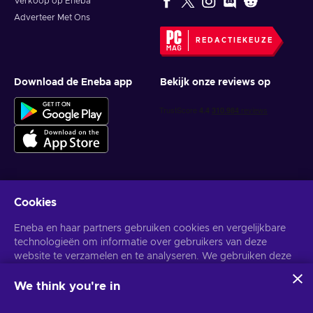
Verkoop op Eneba
Adverteer Met Ons
REDACTIEKEUZE
Download de Eneba app
Bekijk onze reviews op
Cookies
Krijg gepersonaliseerde gameaanbiedingen
Eneba en haar partners gebruiken cookies en vergelijkbare
Abonneer
technologieën om informatie over gebruikers van deze
website te verzamelen en te analyseren. We gebruiken deze
U kunt zich op elk gewenst moment afmelden. Bezoek de
Privacy
Melding
voor meer informatie.
informatie om de inhoud, advertenties en andere diensten op
de site te verbeteren. Uw persoonlijke gegevens kunnen ook
We think you're in
worden gebruikt voor het personaliseren van advertenties.
Nederlands
USD
Door op 'Alles accepteren' te klikken, geef je toestemming