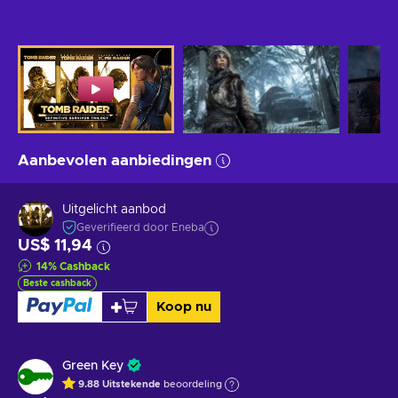
Aanbevolen aanbiedingen
Uitgelicht aanbod
Geverifieerd door Eneba
US$ 11,94
14
%
Cashback
Beste cashback
Koop nu
Green Key
9.88
Uitstekende
beoordeling