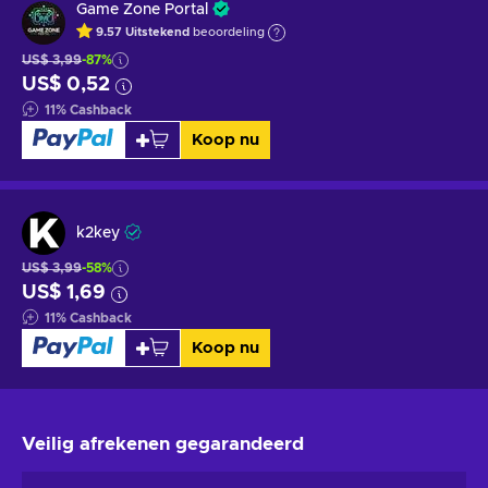
Game Zone Portal
9.57
Uitstekend
beoordeling
US$ 3,99
-87%
US$ 0,52
11
%
Cashback
Koop nu
k2key
US$ 3,99
-58%
US$ 1,69
11
%
Cashback
Koop nu
Veilig afrekenen
gegarandeerd