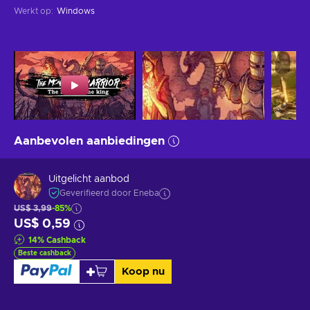
Werkt op
:
Windows
Aanbevolen aanbiedingen
Uitgelicht aanbod
Geverifieerd door Eneba
US$ 3,99
-85%
US$ 0,59
14
%
Cashback
Beste cashback
Koop nu