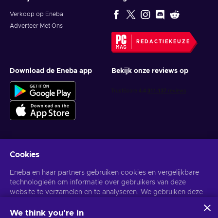
Verkoop op Eneba
Adverteer Met Ons
REDACTIEKEUZE
Download de Eneba app
Bekijk onze reviews op
Cookies
Krijg gepersonaliseerde gameaanbiedingen
Eneba en haar partners gebruiken cookies en vergelijkbare
Abonneer
technologieën om informatie over gebruikers van deze
website te verzamelen en te analyseren. We gebruiken deze
U kunt zich op elk gewenst moment afmelden. Bezoek de
Privacy
Melding
voor meer informatie.
informatie om de inhoud, advertenties en andere diensten op
de site te verbeteren. Uw persoonlijke gegevens kunnen ook
We think you're in