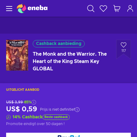
Cashback aanbieding
117
The Monk and the Warrior. The
Heart of the King Steam Key
GLOBAL
UITGELICHT AANBOD
US$ 3,99
-85%
US$ 0,59
Prijs is niet definitief
14
%
Cashback
Beste cashback
Promotie eindigt
over 50 dagen
!