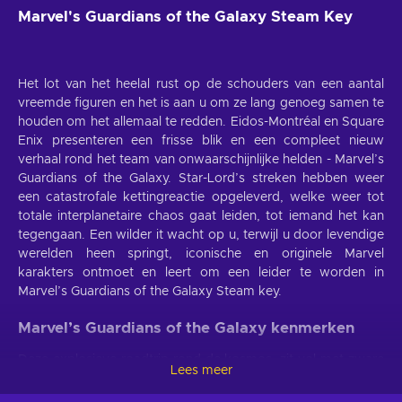
Marvel's Guardians of the Galaxy Steam Key
Het lot van het heelal rust op de schouders van een aantal
vreemde figuren en het is aan u om ze lang genoeg samen te
houden om het allemaal te redden. Eidos-Montréal en Square
Enix presenteren een frisse blik en een compleet nieuw
verhaal rond het team van onwaarschijnlijke helden - Marvel’s
Guardians of the Galaxy. Star-Lord’s streken hebben weer
een catastrofale kettingreactie opgeleverd, welke weer tot
totale interplanetaire chaos gaat leiden, tot iemand het kan
tegengaan. Een wilder it wacht op u, terwijl u door levendige
werelden heen springt, iconische en originele Marvel
karakters ontmoet en leert om een leider te worden in
Marvel’s Guardians of the Galaxy Steam key.
Marvel’s Guardians of the Galaxy kenmerken
Deze explosieve roadtrip rond de kosmos, zit vol met zware
Lees meer
actie, krachtige wezens en een snufje comedy op precies de
juiste momenten. Het zijn van de altijd expressieve Star-Lord