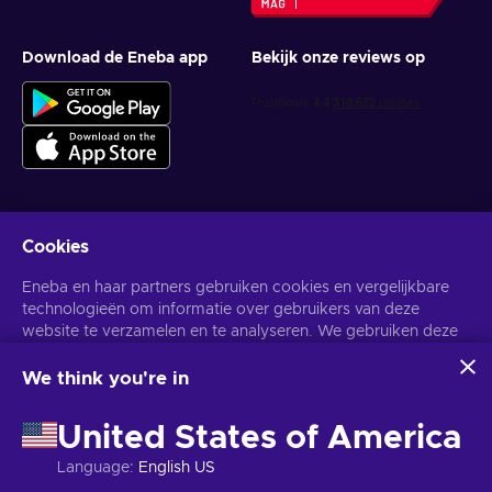
Download de Eneba app
Bekijk onze reviews op
Cookies
Krijg gepersonaliseerde gameaanbiedingen
Eneba en haar partners gebruiken cookies en vergelijkbare
Abonneer
technologieën om informatie over gebruikers van deze
website te verzamelen en te analyseren. We gebruiken deze
U kunt zich op elk gewenst moment afmelden. Bezoek de
Privacy
Melding
voor meer informatie.
informatie om de inhoud, advertenties en andere diensten op
de site te verbeteren. Uw persoonlijke gegevens kunnen ook
We think you're in
worden gebruikt voor het personaliseren van advertenties.
Nederlands
USD
Door op 'Alles accepteren' te klikken, geef je toestemming
United States of America
voor het gebruik van deze technologieën door Eneba en haar
partners. U kunt uw toestemming aanpassen door op
Language
:
English US
'Aanpassen' te klikken.