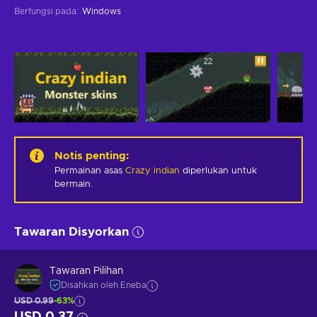
Berfungsi pada
:
Windows
Notis penting
:
Permainan asas
Crazy indian
diperlukan untuk
bermain.
Tawaran Disyorkan
Tawaran Pilihan
Disahkan oleh Eneba
USD 0.99
-63%
USD 0.37