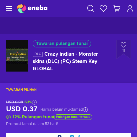
Tawaran pulangan tunai
11
Crazy indian - Monster
DLC
skins (DLC) (PC) Steam Key
GLOBAL
TAWARAN PILIHAN
USD 0.99
-63%
USD 0.37
Harga belum muktamad
12
%
Pulangan tunai
Pulangan tunai terbaik
Promosi tamat
dalam 53 hari
!