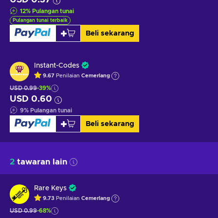
12
%
Pulangan tunai
Pulangan tunai terbaik
Beli sekarang
Instant-Codes
9.67
Penilaian
Cemerlang
USD 0.99
-39%
USD 0.60
9
%
Pulangan tunai
Beli sekarang
2
tawaran lain
Rare Keys
9.73
Penilaian
Cemerlang
USD 0.99
-68%