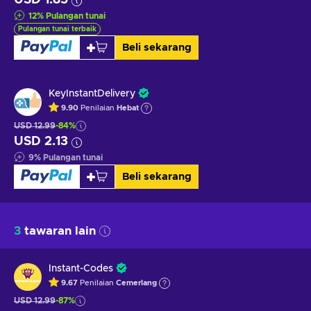
12
%
Pulangan tunai
Pulangan tunai terbaik
Beli sekarang
KeyInstantDelivery
9.90
Penilaian
Hebat
USD 12.99
-84%
USD 2.13
9
%
Pulangan tunai
Beli sekarang
3
tawaran lain
Instant-Codes
9.67
Penilaian
Cemerlang
USD 12.99
-87%