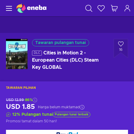
Tawaran pulangan tunai
16
Cities in Motion 2 -
DLC
European Cities (DLC) Steam
Key GLOBAL
TAWARAN PILIHAN
USD 12.99
-86%
USD 1.85
Harga belum muktamad
12
%
Pulangan tunai
Pulangan tunai terbaik
Promosi tamat
dalam 50 hari
!