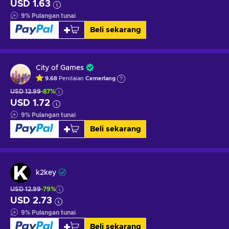
USD 1.63
9
%
Pulangan tunai
Beli sekarang
City of Games
9.68
Penilaian
Cemerlang
USD 12.99
-87%
USD 1.72
9
%
Pulangan tunai
Beli sekarang
k2key
USD 12.99
-79%
USD 2.73
9
%
Pulangan tunai
Beli sekarang