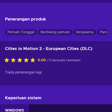
Penerangan produk
Pemain Tunggal
Berbilang pemain
Kerjasama
Pandan
Cities in Motion 2 - European Cities (DLC)
5.00
/ 5 daripada 1 penilaian
Tiada penerangan lagi
Keperluan sistem
WINDOWS