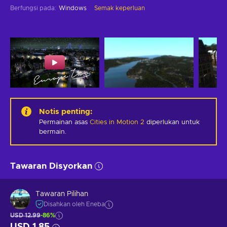
Berfungsi pada
:
Windows
Semak keperluan
Notis penting
:
Permainan asas
Cities in Motion 2
diperlukan untuk
bermain.
Tawaran Disyorkan
Tawaran Pilihan
Disahkan oleh Eneba
USD 12.99
-86%
USD 1.85