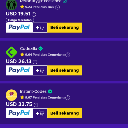
Reliability@Excellence
9.23
Penilaian
Baik
USD 19.51
Harga terendah
Beli sekarang
Codezilla
9.64
Penilaian
Cemerlang
USD 26.13
Beli sekarang
Instant-Codes
9.67
Penilaian
Cemerlang
USD 33.75
Beli sekarang