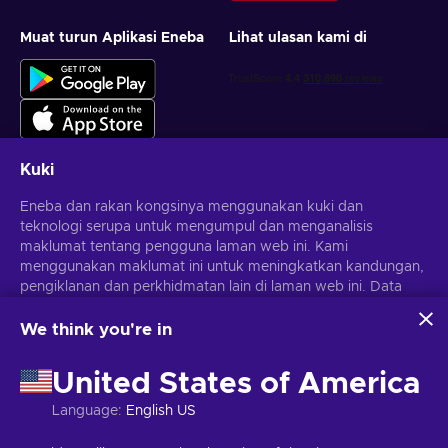
Muat turun Aplikasi Eneba
Lihat ulasan kami di
Kuki
Eneba dan rakan kongsinya menggunakan kuki dan
Dapatkan tawaran permainan yang diperibadikan
teknologi serupa untuk mengumpul dan menganalisis
maklumat tentang pengguna laman web ini. Kami
Langgan
menggunakan maklumat ini untuk meningkatkan kandungan,
pengiklanan dan perkhidmatan lain di laman web ini. Data
Anda boleh berhenti melanggan pada bila-bila masa.
Lawati notis
Privasi
untuk maklumat lanjut
peribadi anda juga boleh digunakan untuk pemperibadian
iklan.
We think you're in
Dengan mengklik 'Terima semua', anda bersetuju dengan
Melayu
USD
penggunaan teknologi ini oleh Eneba dan rakan kongsinya.
United States of America
Anda boleh melaraskan persetujuan anda dengan mengklik
'Sesuaikan'.
Language
:
English US
Untuk mendapatkan maklumat lanjut tentang cara Google
menggunakan data anda, lihat
Keselamatan & Privasi