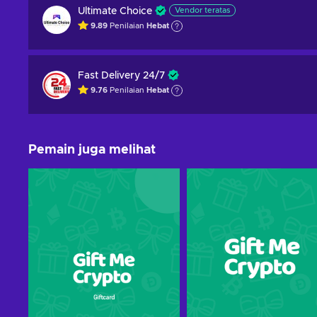
Ultimate Choice
Vendor teratas
9.89
Penilaian
Hebat
Fast Delivery 24/7
9.76
Penilaian
Hebat
Pemain juga melihat