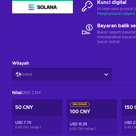
Kunci digital
Ini ialah edisi produk 
Penghantaran segera
Bayaran balik s
Bukan seperti pasara
mendapatkan bayaran 
belum dilihat.
Wilayah
Global
Nilai
:
350 CNY
Nilai terbaik
50 CNY
150 
100 CNY
USD 7.70
USD 23
USD 15.39
6.49 CNY setiap
1
6.49 CN
6.50 CNY setiap
1