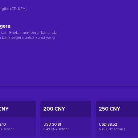
digital (CD-KEY)
egera
n lain, Eneba membenarkan anda
balik segera untuk kunci yang
CNY
200 CNY
250 CNY
.10
USD 30.81
USD 38.52
Y setiap
1
6.49 CNY setiap
1
6.49 CNY setiap
1