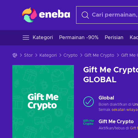
Kategori
Permainan -90%
Perisian
Kad
Stor
Kategori
Crypto
Gift Me Crypto
Gift Me Crypt
GLOBAL
Global
Boleh diaktifkan di
Uni
Semak
sekatan wilaya
Gift Me Crypto
Aktifkan/tebus di
Gift