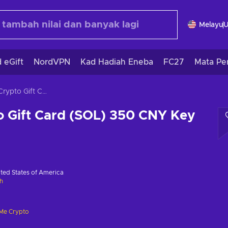
Melayu
 eGift
NordVPN
Kad Hadiah Eneba
FC27
Mata Pe
Gift Me Crypto Gift Card (SOL) 350 CNY Key GLOBAL
o Gift Card (SOL) 350 CNY Key
ted States of America
h
 Me Crypto