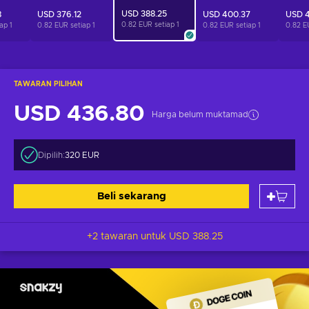
USD 388.25
8
USD 376.12
USD 400.37
USD 4
0.82 EUR setiap
1
iap
1
0.82 EUR setiap
1
0.82 EUR setiap
1
0.82 E
TAWARAN PILIHAN
USD 436.80
Harga belum muktamad
Dipilih:
320 EUR
Beli sekarang
+2 tawaran untuk
USD 388.25