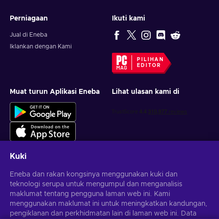
Perniagaan
Ikuti kami
Jual di Eneba
Iklankan dengan Kami
PILIHAN
EDITOR
Muat turun Aplikasi Eneba
Lihat ulasan kami di
Kuki
Eneba dan rakan kongsinya menggunakan kuki dan
Dapatkan tawaran permainan yang diperibadikan
teknologi serupa untuk mengumpul dan menganalisis
maklumat tentang pengguna laman web ini. Kami
Langgan
menggunakan maklumat ini untuk meningkatkan kandungan,
pengiklanan dan perkhidmatan lain di laman web ini. Data
Anda boleh berhenti melanggan pada bila-bila masa.
Lawati notis