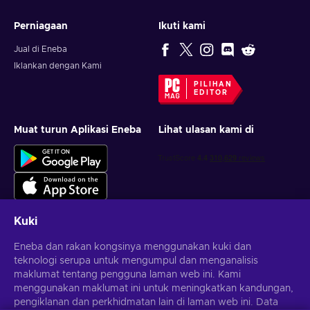
Perniagaan
Ikuti kami
Jual di Eneba
Iklankan dengan Kami
PILIHAN
EDITOR
Muat turun Aplikasi Eneba
Lihat ulasan kami di
Kuki
Eneba dan rakan kongsinya menggunakan kuki dan
Dapatkan tawaran permainan yang diperibadikan
teknologi serupa untuk mengumpul dan menganalisis
maklumat tentang pengguna laman web ini. Kami
Langgan
menggunakan maklumat ini untuk meningkatkan kandungan,
pengiklanan dan perkhidmatan lain di laman web ini. Data
Anda boleh berhenti melanggan pada bila-bila masa.
Lawati notis