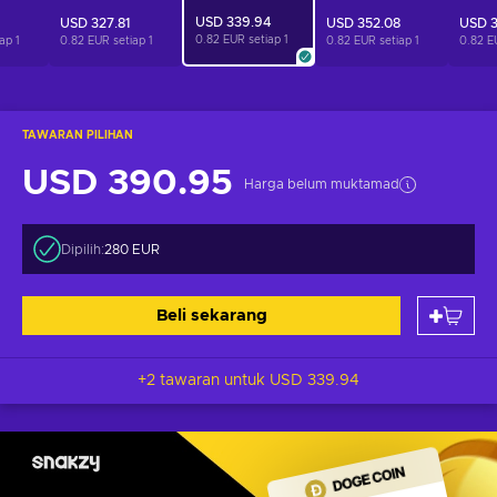
USD 339.94
USD 327.81
USD 352.08
USD 3
0.82 EUR setiap
1
iap
1
0.82 EUR setiap
1
0.82 EUR setiap
1
0.82 E
TAWARAN PILIHAN
USD 390.95
Harga belum muktamad
Dipilih:
280 EUR
Beli sekarang
+2 tawaran untuk
USD 339.94