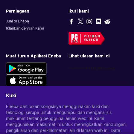
Perniagaan
Ikuti kami
Jual di Eneba
Iklankan dengan Kami
PILIHAN
EDITOR
Muat turun Aplikasi Eneba
Lihat ulasan kami di
Kuki
Eneba dan rakan kongsinya menggunakan kuki dan
Dapatkan tawaran permainan yang diperibadikan
teknologi serupa untuk mengumpul dan menganalisis
maklumat tentang pengguna laman web ini. Kami
Langgan
menggunakan maklumat ini untuk meningkatkan kandungan,
pengiklanan dan perkhidmatan lain di laman web ini. Data
Anda boleh berhenti melanggan pada bila-bila masa.
Lawati notis