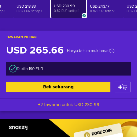
USD 230.99
8
USD 218.83
USD 243.17
USD 2
0.82 EUR setiap
1
iap
1
0.82 EUR setiap
1
0.82 EUR setiap
1
0.82 E
TAWARAN PILIHAN
USD 265.66
Harga belum muktamad
Dipilih:
190 EUR
Beli sekarang
+2 tawaran untuk
USD 230.99