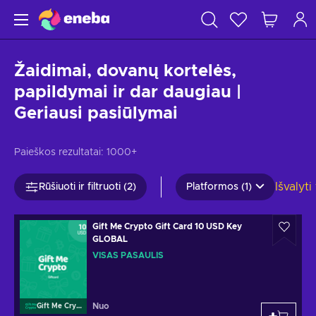
Žaidimai, dovanų kortelės,
papildymai ir dar daugiau |
Geriausi pasiūlymai
Paieškos rezultatai:
1000+
Išvalyti
Rūšiuoti ir filtruoti (2)
Platformos (1)
Gift Me Crypto Gift Card 10 USD Key
GLOBAL
VISAS PASAULIS
Nuo
Gift Me Crypto