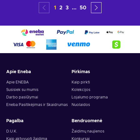
1
2
3
...
50
Apie Eneba
Pirkimas
Apie ENEBA
Kaip pirkti
Susisiek su mumis
Kolekcijos
Darbo pasiūlymai
Lojalumo programa
Eneba Pasitikėjimas ir Skaidrumas
Nuolaidos
Pagalba
Bendruomenė
D.U.K.
Žaidimų naujienos
Kaip aktyvuoti žaidimą
Konkursai