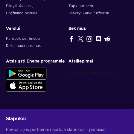
Pildyti užklausą
Tapk partneriu
Grąžinimo politika
Snakzy: Žaisk ir uždirbk
Verslui
Sek mus
Parduok per Eneba
Reklamuok pas mus
Atsisiųsti Eneba programėlę
Atsiliepimai
Gauk asmeninius žaidimų pasiūlymus
Slapukai
Prenumeruoti
Eneba ir jos partneriai naudoja slapukus ir panašias