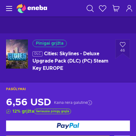
Pinigai grįžta
46
Cities: Skylines - Deluxe
DLC
Upgrade Pack (DLC) (PC) Steam
Key EUROPE
PASIŪLYMAI
6,56 USD
Kaina nėra galutinė
12
%
grįžta
Geriausia pinigų grąža