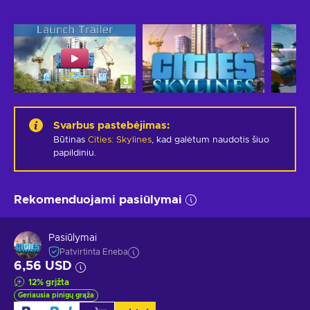
Svarbus pastebėjimas
:
Būtinas
Cities: Skylines
, kad galėtum naudotis šiuo
papildiniu.
Rekomenduojami pasiūlymai
Pasiūlymai
Patvirtinta Eneba
6,56 USD
12
%
grįžta
Geriausia pinigų grąža