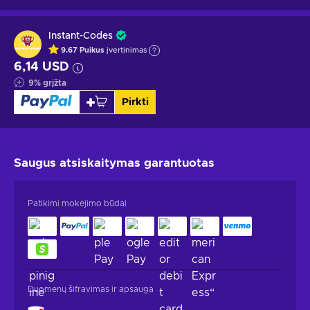
Instant-Codes
9.67
Puikus
įvertinimas
6,14 USD
9
%
grįžta
Pirkti
Saugus atsiskaitymas
garantuotas
Patikimi mokėjimo būdai
Duomenų šifravimas ir apsauga