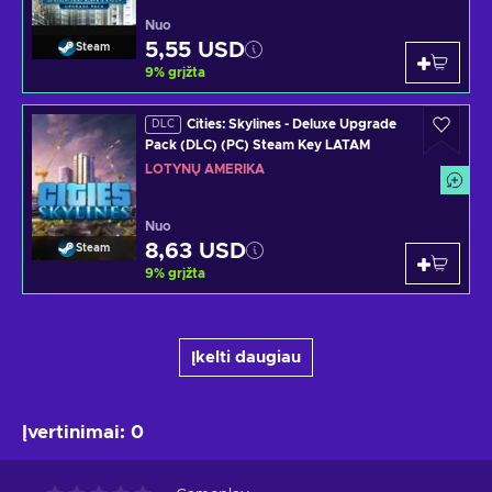
Nuo
5,55 USD
Steam
9
%
grįžta
Cities: Skylines - Deluxe Upgrade
DLC
Pack (DLC) (PC) Steam Key LATAM
LOTYNŲ AMERIKA
Nuo
8,63 USD
Steam
9
%
grįžta
Įkelti daugiau
Įvertinimai
:
0