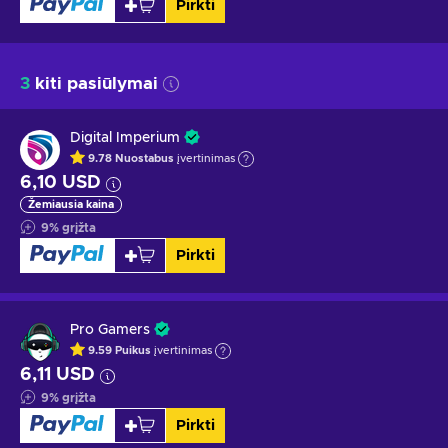
Pirkti
3
kiti pasiūlymai
Digital Imperium
9.78
Nuostabus
įvertinimas
6,10 USD
Žemiausia kaina
9
%
grįžta
Pirkti
Pro Gamers
9.59
Puikus
įvertinimas
6,11 USD
9
%
grįžta
Pirkti