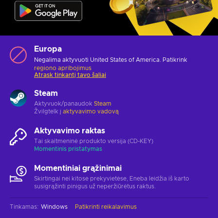
Europa
Negalima aktyvuoti United States of America. Patikrink
regiono apribojimus
Atrask tinkantį tavo šaliai
Steam
Aktyvuok/panaudok
Steam
Žvilgtelk į
aktyvavimo vadovą
Aktyvavimo raktas
Tai skaitmeninė produkto versija (CD-KEY)
Momentinis pristatymas
Momentiniai grąžinimai
Skirtingai nei kitose prekyvietėse, Eneba leidžia iš karto
susigrąžinti pinigus už neperžiūrėtus raktus.
Tinkamas
:
Windows
Patikrinti reikalavimus