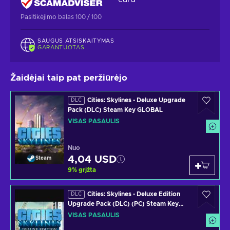
Pasitikėjimo balas 100 / 100
SAUGUS ATSISKAITYMAS
GARANTUOTAS
Žaidėjai taip pat peržiūrėjo
Cities: Skylines - Deluxe Upgrade
DLC
Pack (DLC) Steam Key GLOBAL
VISAS PASAULIS
Nuo
4,04 USD
Steam
9
%
grįžta
Cities: Skylines - Deluxe Edition
DLC
Upgrade Pack (DLC) (PC) Steam Key
GLOBAL
VISAS PASAULIS