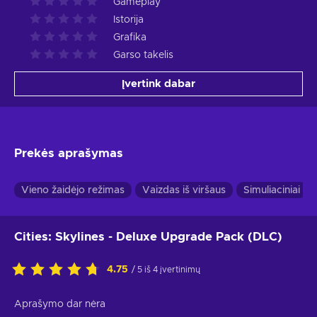
Gameplay
Istorija
Grafika
Garso takelis
Įvertink dabar
Prekės aprašymas
Vieno žaidėjo režimas
Vaizdas iš viršaus
Simuliaciniai
Cities: Skylines - Deluxe Upgrade Pack (DLC)
4.75
/ 5 iš 4 įvertinimų
Aprašymo dar nėra