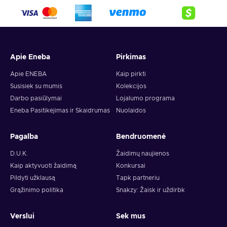
Apie Eneba
Pirkimas
Apie ENEBA
Kaip pirkti
Susisiek su mumis
Kolekcijos
Darbo pasiūlymai
Lojalumo programa
Eneba Pasitikėjimas ir Skaidrumas
Nuolaidos
Pagalba
Bendruomenė
D.U.K.
Žaidimų naujienos
Kaip aktyvuoti žaidimą
Konkursai
Pildyti užklausą
Tapk partneriu
Grąžinimo politika
Snakzy: Žaisk ir uždirbk
Verslui
Sek mus