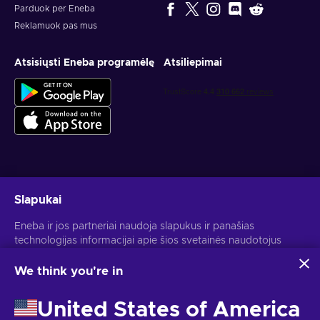
Parduok per Eneba
Reklamuok pas mus
Atsisiųsti Eneba programėlę
Atsiliepimai
Gauk asmeninius žaidimų pasiūlymus
Slapukai
Prenumeruoti
Eneba ir jos partneriai naudoja slapukus ir panašias
technologijas informacijai apie šios svetainės naudotojus
Atšaukti prenumeratą gali bet kada. Daugiau informacijos rasi
Privatumo pranešime
.
rinkti ir analizuoti. Šią informaciją naudojame, kad
pagerintume svetainės turinį, reklamą ir kitas paslaugas. Tavo
We think you're in
asmeniniai duomenys taip pat gali būti naudojami
Lietuvių
USD
skelbimams personalizuoti.
United States of America
Spustelėjus "Sutinku su viskuo", tu sutinki, kad Eneba ir jos