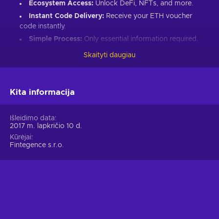
Ecosystem Access:
Unlock DeFi, NFTs, and more.
Instant Code Delivery:
Receive your ETH voucher
code instantly.
Simple Process:
Only essential information required.
Great Gift:
Introduce loved ones to Ethereum’s world.
Skaityti daugiau
How to Redeem Your ETH Voucher Code:
Set up an Ethereum-compatible wallet.
Kita informacija
Head to the Crypto Voucher website.
Input your ETH voucher code.
Išleidimo data
2017 m. lapkričio 10 d.
Provide your email for confirmation.
Kūrėjai
Choose Ethereum (ETH).
Fintegence s.r.o.
Enter your wallet address.
Click “I understand & agree. Redeem.”
ETH appears in your wallet in about 30 minutes.
For lower fees and extended functionality, redeem directly
into the Crypto Voucher wallet.