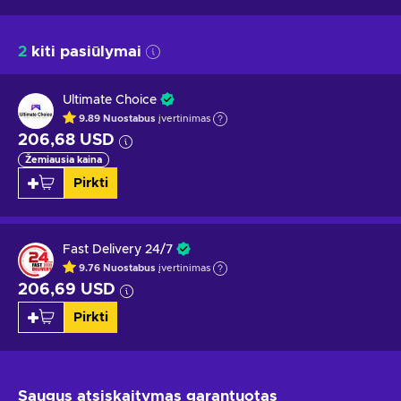
2
kiti pasiūlymai
Ultimate Choice
9.89
Nuostabus
įvertinimas
206,68 USD
Žemiausia kaina
Pirkti
Fast Delivery 24/7
9.76
Nuostabus
įvertinimas
206,69 USD
Pirkti
Saugus atsiskaitymas
garantuotas