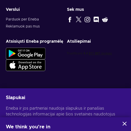
Verslui
Sek mus
Parduok per Eneba
Reklamuok pas mus
Atsisiųsti Eneba programėlę
Atsiliepimai
Gauk asmeninius žaidimų pasiūlymus
Slapukai
Prenumeruoti
Eneba ir jos partneriai naudoja slapukus ir panašias
technologijas informacijai apie šios svetainės naudotojus
Atšaukti prenumeratą gali bet kada. Daugiau informacijos rasi
Privatumo pranešime
.
rinkti ir analizuoti. Šią informaciją naudojame, kad
pagerintume svetainės turinį, reklamą ir kitas paslaugas. Tavo
We think you're in