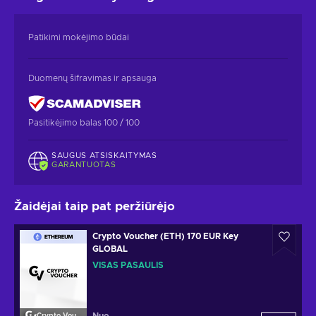
Patikimi mokėjimo būdai
Duomenų šifravimas ir apsauga
Pasitikėjimo balas 100 / 100
SAUGUS ATSISKAITYMAS
GARANTUOTAS
Žaidėjai taip pat peržiūrėjo
Crypto Voucher (ETH) 170 EUR Key
GLOBAL
VISAS PASAULIS