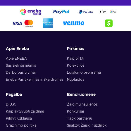
Apie Eneba
Pirkimas
Apie ENEBA
Kaip pirkti
Susisiek su mumis
Kolekcijos
Darbo pasiūlymai
Lojalumo programa
Eneba Pasitikėjimas ir Skaidrumas
Nuolaidos
Pagalba
Bendruomenė
D.U.K.
Žaidimų naujienos
Kaip aktyvuoti žaidimą
Konkursai
Pildyti užklausą
Tapk partneriu
Grąžinimo politika
Snakzy: Žaisk ir uždirbk