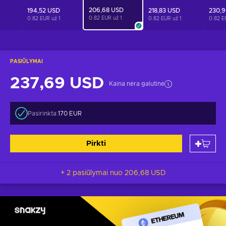
206,68 USD
194,52 USD
218,83 USD
230,
0.82 EUR už
1
0.82 EUR už
1
0.82 EUR už
1
0.82 E
PASIŪLYMAI
237,69 USD
Kaina nėra galutinė
Pasirinkta:
170 EUR
Pirkti
+ 2 pasiūlymai nuo
206,68 USD