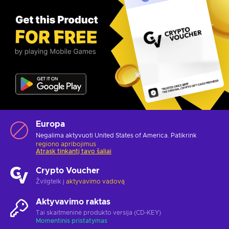
Europa
Negalima aktyvuoti United States of America. Patikrink
regiono apribojimus
Atrask tinkantį tavo šaliai
Crypto Voucher
Žvilgtelk į
aktyvavimo vadovą
Aktyvavimo raktas
Tai skaitmeninė produkto versija (CD-KEY)
Momentinis pristatymas