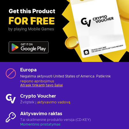
Europa
Negalima aktyvuoti United States of America. Patikrink
regiono apribojimus
Atrask tinkantį tavo šaliai
Crypto Voucher
Žvilgtelk į
aktyvavimo vadovą
Aktyvavimo raktas
Tai skaitmeninė produkto versija (CD-KEY)
Momentinis pristatymas