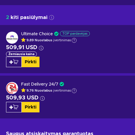
2
kiti pasiūlymai
Ultimate Choice
TOP pardavėjas
9.89
Nuostabus
įvertinimas
509,91 USD
Žemiausia kaina
Pirkti
Fast Delivery 24/7
9.76
Nuostabus
įvertinimas
509,93 USD
Pirkti
Saugus atsiskaitymas
garantuotas