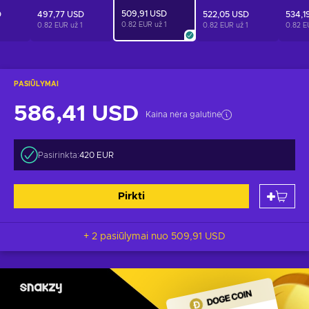
509,91 USD
D
497,77 USD
522,05 USD
534,1
0.82 EUR už
1
0.82 EUR už
1
0.82 EUR už
1
0.82 E
PASIŪLYMAI
586,41 USD
Kaina nėra galutinė
Pasirinkta:
420 EUR
Pirkti
+ 2 pasiūlymai nuo
509,91 USD