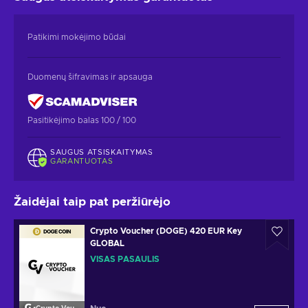
Patikimi mokėjimo būdai
Duomenų šifravimas ir apsauga
Pasitikėjimo balas 100 / 100
SAUGUS ATSISKAITYMAS
GARANTUOTAS
Žaidėjai taip pat peržiūrėjo
Crypto Voucher (DOGE) 420 EUR Key
GLOBAL
VISAS PASAULIS