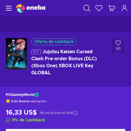
Oferta de cashback
80
Jujutsu Kaisen Cursed
DLC
Clash Pre-order Bonus (DLC)
(Xbox One) XBOX LIVE Key
GLOBAL
PCGamingWorld
9.22
Buena
valoración
16,33 US$
No es el precio final
9
%
de Cashback