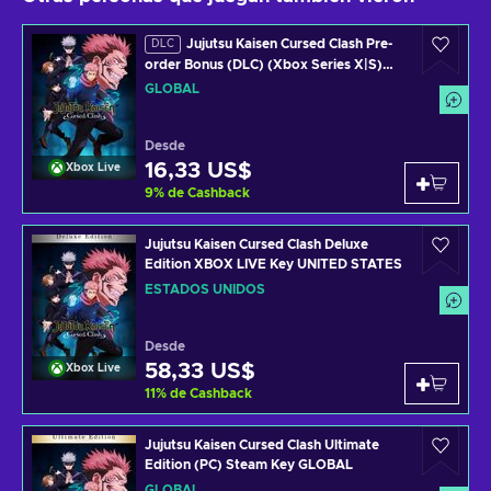
Jujutsu Kaisen Cursed Clash Pre-
DLC
order Bonus (DLC) (Xbox Series X|S)
XBOX LIVE Key GLOBAL
GLOBAL
Desde
16,33 US$
Xbox Live
9
%
de Cashback
Jujutsu Kaisen Cursed Clash Deluxe
Edition XBOX LIVE Key UNITED STATES
ESTADOS UNIDOS
Desde
58,33 US$
Xbox Live
11
%
de Cashback
Jujutsu Kaisen Cursed Clash Ultimate
Edition (PC) Steam Key GLOBAL
GLOBAL