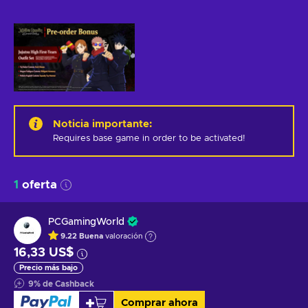
Noticia importante
:
Requires base game in order to be activated!
1
oferta
PCGamingWorld
9.22
Buena
valoración
16,33 US$
Precio más bajo
9
%
de Cashback
Comprar ahora