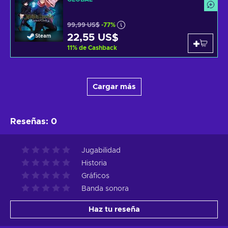
99,99 US$
-77%
22,55 US$
Steam
11
%
de Cashback
Cargar más
Reseñas
:
0
Jugabilidad
Historia
Gráficos
Banda sonora
Haz tu reseña