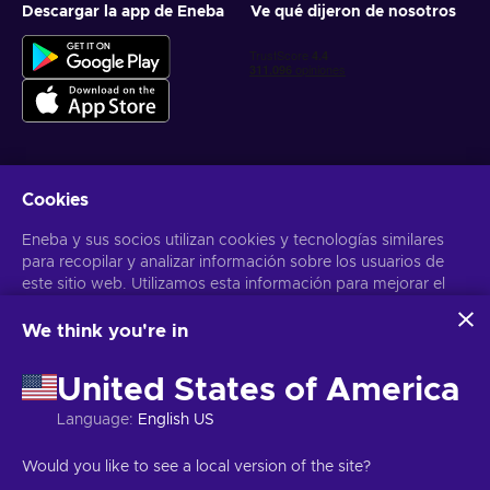
Descargar la app de Eneba
Ve qué dijeron de nosotros
Cookies
Obtén ofertas personalizadas de videojuegos
Eneba y sus socios utilizan cookies y tecnologías similares
Suscribirse
para recopilar y analizar información sobre los usuarios de
este sitio web. Utilizamos esta información para mejorar el
Puedes darte de baja en cualquier momento. Visita el apartado
Aviso
de Privacidad
para más información
contenido, la publicidad y otros servicios del sitio. Tus datos
personales también pueden emplearse para personalizar los
We think you're in
anuncios que ves.
Español Latinoamericano
USD
Al hacer clic en «Aceptar todo», das tu consentimiento para
United States of America
que Eneba y sus socios utilicen estas tecnologías. Puedes
ajustar tu consentimiento haciendo clic en «Personalizar»
Language
:
English US
. Para obtener más información sobre cómo Google utiliza
tus datos, consulta la
Seguridad y Privacidad de Google
Copyright © 2026 Eneba. Todos los derechos reservados.
SA “Helis
Would you like to see a local version of the site?
Business
.
play”, C/Gyneju 4-333, Vilnius, República de Lituania
Términos y