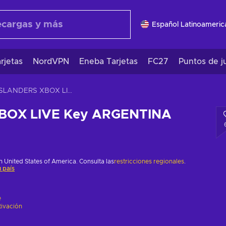
Español Latinoameric
rjetas
NordVPN
Eneba Tarjetas
FC27
Puntos de j
ISLANDERS XBOX LIVE Key ARGENTINA
BOX LIVE Key ARGENTINA
 United States of America. Consulta las
restricciones regionales
.
 país
e
tivación