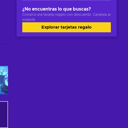
¿No encuentras lo que buscas?
Compra una tarjeta regalo con descuento. Canjéala al
instante.
Explorar tarjetas regalo