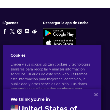
Síguenos
Descargar la app de Eneba
Cookies
Eneba y sus socios utilizan cookies y tecnologías
similares para recopilar y analizar información
sobre los usuarios de este sitio web. Utilizamos
esta información para mejorar el contenido, la
publicidad y otros servicios del sitio. Tus datos
personales también pueden emplearse para
personalizar los anuncios que ves.
Al hacer clic en «Aceptar todo», das tu
We think you're in
consentimiento para que Eneba y sus socios
United States of
utilicen estas tecnologías. Puedes ajustar tu