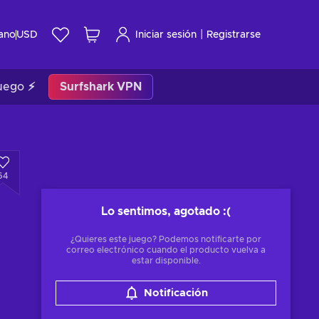
|
ano
USD
Iniciar sesión
Registrarse
uego ⚡
Surfshark VPN
64
Lo sentimos, agotado
:(
¿Quieres este juego? Podemos notificarte por
correo electrónico cuando el producto vuelva a
estar disponible.
Notificación