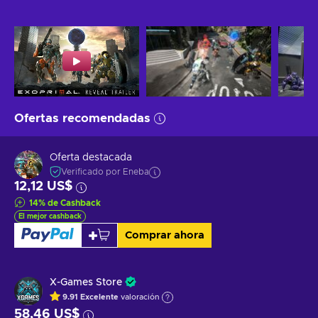
Ofertas recomendadas
Oferta destacada
Verificado por Eneba
12,12 US$
14
%
de Cashback
El mejor cashback
Comprar ahora
X-Games Store
9.91
Excelente
valoración
58,46 US$