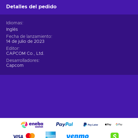
composición de tu equipo sobre la marcha, lo que te
Detalles del pedido
permitirá conquistar objetivos con una flexibilidad y
precisión sin precedentes;
Idiomas
Aparejos
. Amplía las capacidades de tus exosuits con
Inglés
potentes rigs, que les otorgan habilidades adicionales,
Fecha de lanzamiento
aunque sólo se puede equipar un rig a la vez. Experimenta
14 de julio de 2023
y personaliza tu estilo de juego combinando diferentes
Editor
rigs y exosuits;
CAPCOM Co., Ltd.
Amenaza prehistórica.
Sé testigo de la resurrección
Desarrolladores
Capcom
de los dinosaurios, antaño los depredadores más
poderosos del reino animal, que regresan con una
ferocidad mutante a través de los vórtices
espaciotemporales. En esta terrible situación, la única
esperanza de la humanidad reside en su ingenio y en los
formidables exosuits, sus armas definitivas, para combatir
esta crisis sin precedentes;
Los Neosaurios.
Contempla a los extraordinarios
Neosaurios, dinosaurios mutados con extrañas
apariencias y extraordinarias habilidades. Al atravesar la
barrera del vórtice espaciotemporal, estas criaturas