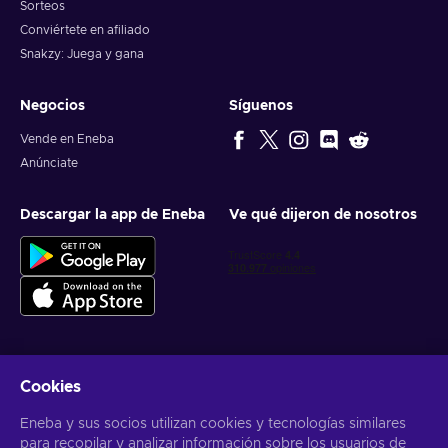
Sorteos
la oscuridad y forjar un camino hacia un futuro en el que
Conviértete en afiliado
prevalezca la humanidad. ¡Únete a la lucha con el código de
Snakzy: Juega y gana
Exoprimal de Xbox Live!
Negocios
Síguenos
Vende en Eneba
Anúnciate
Descargar la app de Eneba
Ve qué dijeron de nosotros
Cookies
Obtén ofertas personalizadas de videojuegos
Eneba y sus socios utilizan cookies y tecnologías similares
Suscribirse
para recopilar y analizar información sobre los usuarios de