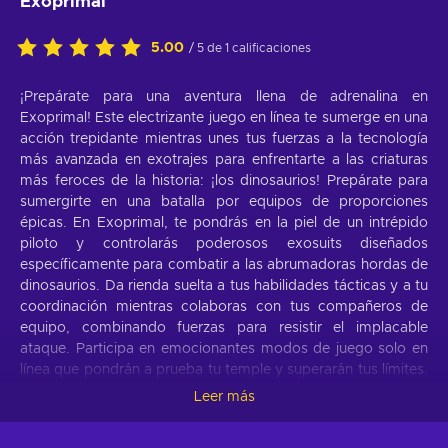
Exoprimal
5.00
/ 5 de 1 calificaciones
¡Prepárate para una aventura llena de adrenalina en
Exoprimal! Este electrizante juego en línea te sumerge en una
acción trepidante mientras unes tus fuerzas a la tecnología
más avanzada en exotrajes para enfrentarte a las criaturas
más feroces de la historia: ¡los dinosaurios! Prepárate para
sumergirte en una batalla por equipos de proporciones
épicas. En Exoprimal, te pondrás en la piel de un intrépido
piloto y controlarás poderosos exosuits diseñados
específicamente para combatir a las abrumadoras hordas de
dinosaurios. Da rienda suelta a tus habilidades tácticas y a tu
coordinación mientras colaboras con tus compañeros de
equipo, combinando fuerzas para resistir el implacable
ataque. Participa en emocionantes modos de juego solo en
línea que pondrán a prueba tu temple y superarán tus límites.
Prepárate, forma equipo y embárcate en un emocionante
Leer más
viaje en el que la avanzada tecnología de la humanidad
choca con bestias primigenias. ¿Tienes lo que hay que tener