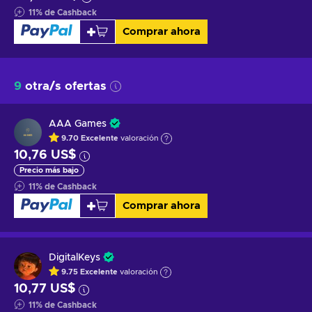
11
%
de Cashback
Comprar ahora
9
otra/s ofertas
AAA Games
9.70
Excelente
valoración
10,76 US$
Precio más bajo
11
%
de Cashback
Comprar ahora
DigitalKeys
9.75
Excelente
valoración
10,77 US$
11
%
de Cashback