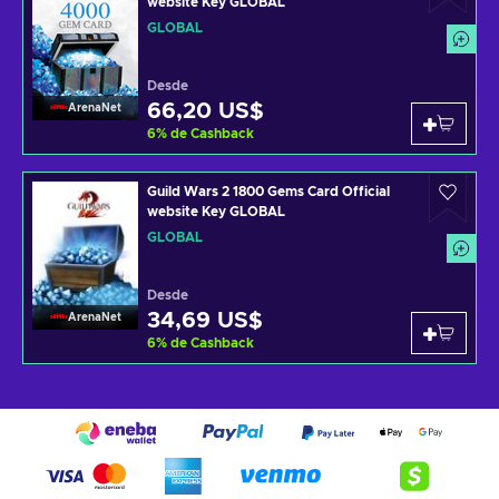
website Key GLOBAL
GLOBAL
Desde
66,20 US$
ArenaNet
6
%
de Cashback
Guild Wars 2 1800 Gems Card Official
website Key GLOBAL
GLOBAL
Desde
34,69 US$
ArenaNet
6
%
de Cashback