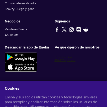
Conviértete en afiliado
Snakzy: Juega y gana
Negocios
Síguenos
Vende en Eneba
Anúnciate
Descargar la app de Eneba
Ve qué dijeron de nosotros
Cookies
Obtén ofertas personalizadas de videojuegos
Eneba y sus socios utilizan cookies y tecnologías similares
Suscribirse
para recopilar y analizar información sobre los usuarios de
Puedes darte de baja en cualquier momento. Visita el apartado
Aviso