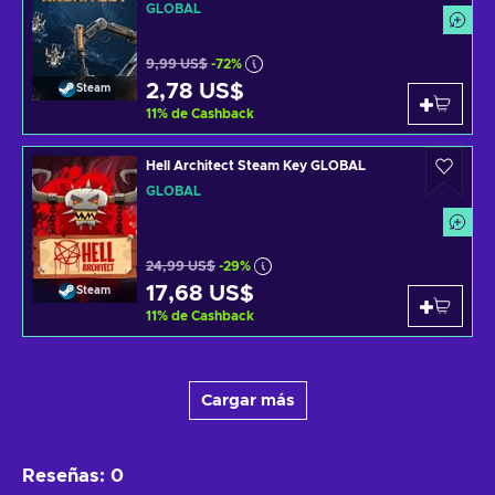
GLOBAL
9,99 US$
-72%
2,78 US$
Steam
11
%
de Cashback
Hell Architect Steam Key GLOBAL
GLOBAL
24,99 US$
-29%
17,68 US$
Steam
11
%
de Cashback
Cargar más
Reseñas
:
0