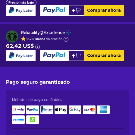
Precio más bajo
Comprar ahora
Reliability@Excellence
9.23
Buena
valoración
62,42 US$
Comprar ahora
Pago seguro
garantizado
Métodos de pago confiables