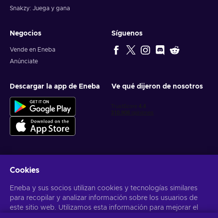
Snakzy: Juega y gana
Negocios
Síguenos
Vende en Eneba
Anúnciate
Descargar la app de Eneba
Ve qué dijeron de nosotros
Cookies
Obtén ofertas personalizadas de videojuegos
Eneba y sus socios utilizan cookies y tecnologías similares
Suscribirse
para recopilar y analizar información sobre los usuarios de
este sitio web. Utilizamos esta información para mejorar el
Puedes darte de baja en cualquier momento. Visita el apartado
Aviso
de Privacidad
para más información
contenido, la publicidad y otros servicios del sitio. Tus datos