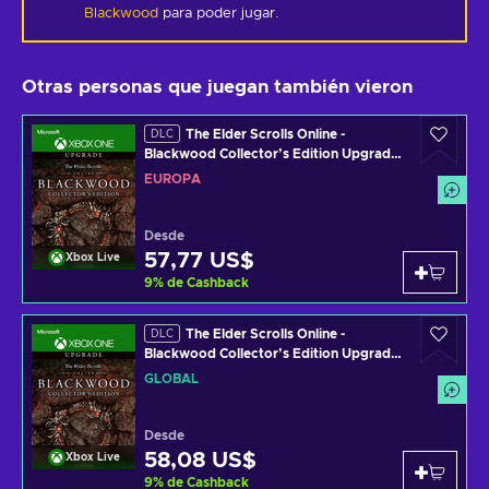
Blackwood
para poder jugar.
Otras personas que juegan también vieron
The Elder Scrolls Online -
DLC
Blackwood Collector’s Edition Upgrade
(DLC) Código de XBOX LIVE EUROPE
EUROPA
Desde
57,77 US$
Xbox Live
9
%
de Cashback
The Elder Scrolls Online -
DLC
Blackwood Collector’s Edition Upgrade
(DLC) Código de XBOX LIVE GLOBAL
GLOBAL
Desde
58,08 US$
Xbox Live
9
%
de Cashback