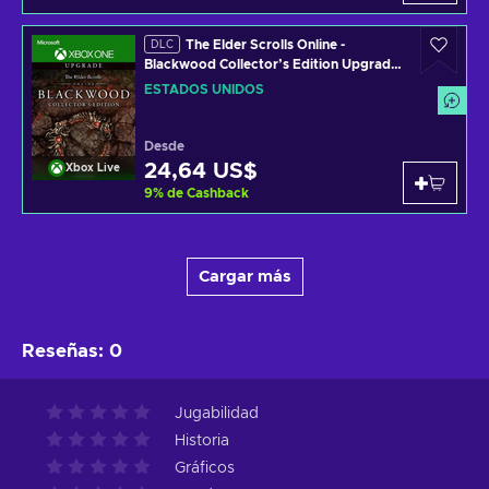
The Elder Scrolls Online -
DLC
Blackwood Collector’s Edition Upgrade
(DLC) Código de XBOX LIVE UNITED
ESTADOS UNIDOS
STATES
Desde
24,64 US$
Xbox Live
9
%
de Cashback
Cargar más
Reseñas
:
0
Jugabilidad
Historia
Gráficos