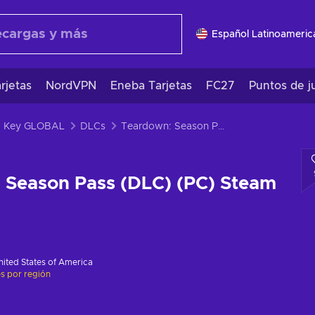
Español Latinoameric
rjetas
NordVPN
Eneba Tarjetas
FC27
Puntos de j
m Key GLOBAL
DLCs
Teardown: Season Pass (DLC) (PC) Steam Key GLOBAL
 Season Pass (DLC) (PC) Steam
nited States of America
es por región