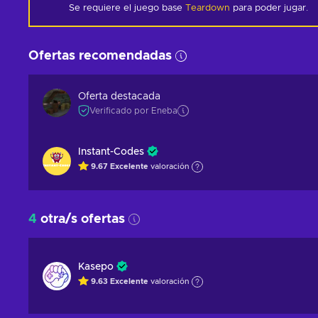
Se requiere el juego base
Teardown
para poder jugar.
Ofertas recomendadas
Oferta destacada
Verificado por Eneba
Instant-Codes
9.67
Excelente
valoración
4
otra/s ofertas
Kasepo
9.63
Excelente
valoración