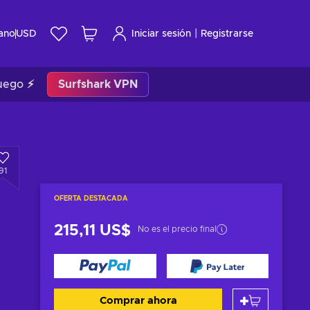
|
ano
USD
Iniciar sesión
Registrarse
uego ⚡
Surfshark VPN
91
OFERTA DESTACADA
215,11 US$
No es el precio final
Comprar ahora