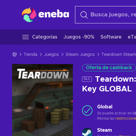
Categorías
Juegos -90%
Software
eTa
Tienda
Juegos
Steam Juegos
Teardown Stea
Oferta de cashback
Teardown:
DLC
Key GLOBAL
Global
Se puede activar en
U
Revisa las
restriccion
Steam