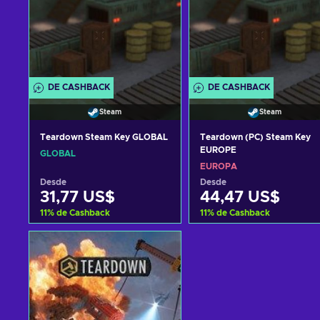
DE CASHBACK
DE CASHBACK
Steam
Steam
Teardown Steam Key GLOBAL
Teardown (PC) Steam Key
EUROPE
GLOBAL
EUROPA
Desde
Desde
31,77 US$
44,47 US$
11
%
de Cashback
11
%
de Cashback
Añadir al carrito
Añadir al carrito
Ver ofertas
Ver ofertas