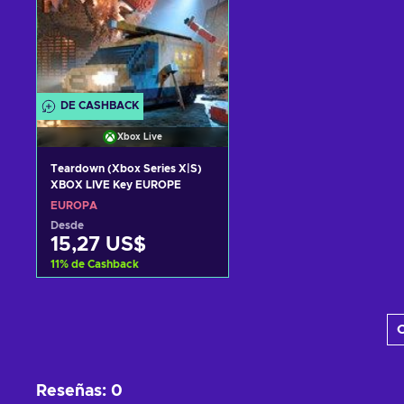
DE CASHBACK
Xbox Live
Teardown (Xbox Series X|S)
XBOX LIVE Key EUROPE
EUROPA
Desde
15,27 US$
11
%
de Cashback
Añadir al carrito
C
Ver ofertas
Reseñas
:
0