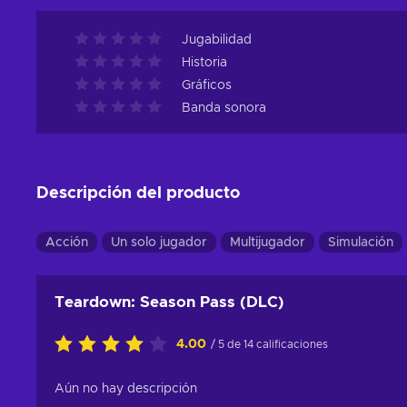
Jugabilidad
Historia
Gráficos
Banda sonora
Descripción del producto
Acción
Un solo jugador
Multijugador
Simulación
Teardown: Season Pass (DLC)
4.00
/ 5 de 14 calificaciones
Aún no hay descripción