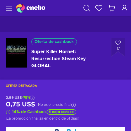
Oferta de cashback
17
Super Killer Hornet:
Resurrection Steam Key
GLOBAL
OFERTA DESTACADA
2,99 US$
-75%
0,75 US$
No es el precio final
14
%
de Cashback
El mejor cashback
¡La promoción finaliza en
dentro de 51 días
!