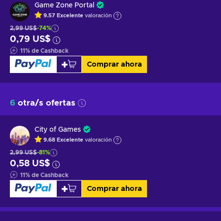
Game Zone Portal
9.57
Excelente
valoración
2,99 US$
-74%
0,79 US$
11
%
de Cashback
Comprar ahora
6
otra/s ofertas
City of Games
9.68
Excelente
valoración
2,99 US$
-81%
0,58 US$
11
%
de Cashback
Comprar ahora