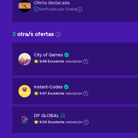
Oferta destacada
Verificado por Eneba
3
otra/s ofertas
City of Games
9.68
Excelente
valoración
Instant-Codes
9.67
Excelente
valoración
DF GLOBAL
9.50
Excelente
valoración