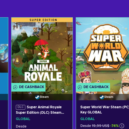
DE CASHBACK
DE CASHBACK
Steam
Steam
Super Animal Royale
Super World War Steam (PC
DLC
Key GLOBAL
Super Edition (DLC) Steam
Key GLOBAL
GLOBAL
GLOBAL
Desde
19,99 US$
-74%
Desde