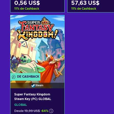
0,56 US$
57,63 US$
11
%
de Cashback
11
%
de Cashback
Añadir al carrito
Añadir al carrito
Ver ofertas
Ver ofertas
DE CASHBACK
Steam
Super Fantasy Kingdom
Steam Key (PC) GLOBAL
GLOBAL
Desde
19,99 US$
-64%