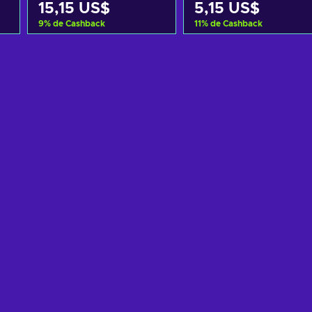
15,15 US$
5,15 US$
9
%
de Cashback
11
%
de Cashback
Añadir al carrito
Añadir al carrito
Ver ofertas
Ver ofertas