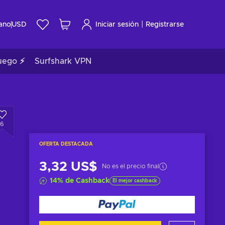
|
ano
USD
Iniciar sesión
Registrarse
uego ⚡
Surfshark VPN
6
OFERTA DESTACADA
3,32 US$
No es el precio final
14
%
de Cashback
El mejor cashback