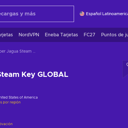
Español Latinoameric
rjetas
NordVPN
Eneba Tarjetas
FC27
Puntos de j
Super Jagua Steam Key GLOBAL
 Steam Key GLOBAL
nited States of America
es por región
tivación