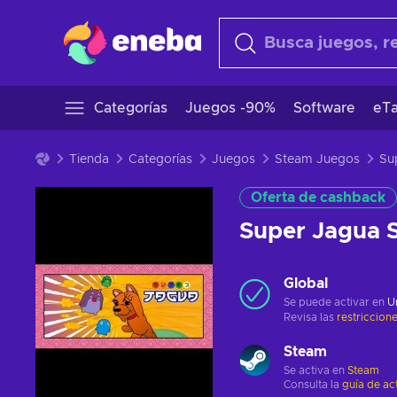
Categorías
Juegos -90%
Software
eTa
Tienda
Categorías
Juegos
Steam Juegos
Oferta de cashback
Super Jagua
Global
Se puede activar en
U
Revisa las
restriccion
Steam
Se activa en
Steam
Consulta la
guía de ac