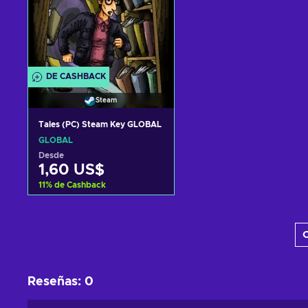
DE CASHBACK
Steam
Tales (PC) Steam Key GLOBAL
GLOBAL
Desde
1,60 US$
11
%
de Cashback
Añadir al carrito
C
Ver ofertas
Reseñas
:
0