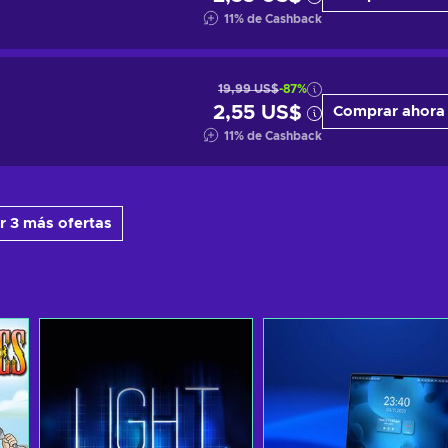
11
%
de Cashback
19,99 US$
-87%
2,55 US$
Comprar ahora
11
%
de Cashback
r 3 más ofertas