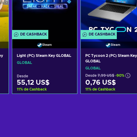
DE CASHBACK
DE CASHBACK
Steam
Steam
ey
Light (PC) Steam Key GLOBAL
PC Tycoon 2 (PC) Steam Key
GLOBAL
GLOBAL
GLOBAL
Desde
7,99 US$
-90%
Desde
55,12 US$
0,76 US$
11
%
de Cashback
11
%
de Cashback
Añadir al carrito
Añadir al carrito
Ver ofertas
Ver ofertas