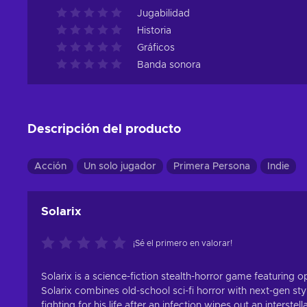
Jugabilidad
Historia
Gráficos
Banda sonora
Descripción del producto
Acción
Un solo jugador
Primera Persona
Indie
Solarix
¡Sé el primero en valorar!
Solarix is a science-fiction stealth-horror game featuring
Solarix combines old-school sci-fi horror with next-gen sty
fighting for his life after an infection wipes out an interste