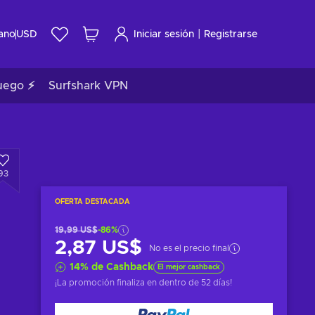
|
ano
USD
Iniciar sesión
Registrarse
uego ⚡
Surfshark VPN
93
OFERTA DESTACADA
19,99 US$
-86%
2,87 US$
No es el precio final
14
%
de Cashback
El mejor cashback
¡La promoción finaliza en
dentro de 52 días
!