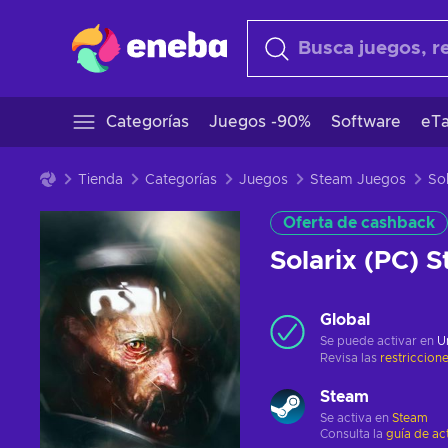
Categorías
Juegos -90%
Software
eTa
Tienda
Categorías
Juegos
Steam Juegos
Oferta de cashback
Solarix (PC)
Global
Se puede activar en
U
Revisa las
restriccion
Steam
Se activa en
Steam
Consulta la
guía de ac