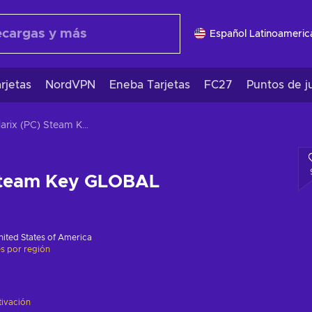
Español Latinoameric
rjetas
NordVPN
Eneba Tarjetas
FC27
Puntos de j
Solarix (PC) Steam Key GLOBAL
 Steam Key GLOBAL
nited States of America
es por región
tivación