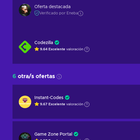
Oferta destacada
Verificado por Eneba
Codezilla
9.64
Excelente
valoración
6
otra/s ofertas
Instant-Codes
9.67
Excelente
valoración
Game Zone Portal