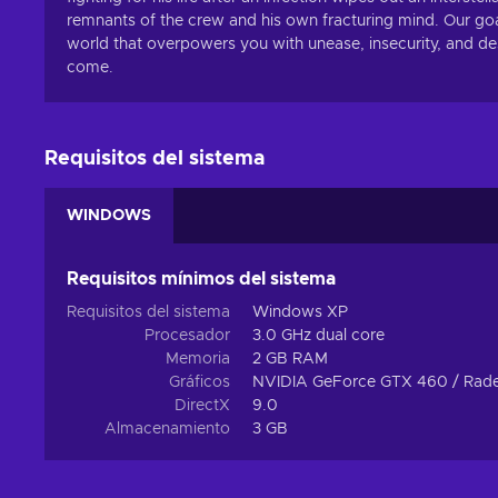
remnants of the crew and his own fracturing mind. Our goal
world that overpowers you with unease, insecurity, and des
come.
Requisitos del sistema
WINDOWS
Requisitos mínimos del sistema
Requisitos del sistema
Windows XP
Procesador
3.0 GHz dual core
Memoria
2 GB RAM
Gráficos
NVIDIA GeForce GTX 460 / Rad
DirectX
9.0
Almacenamiento
3 GB