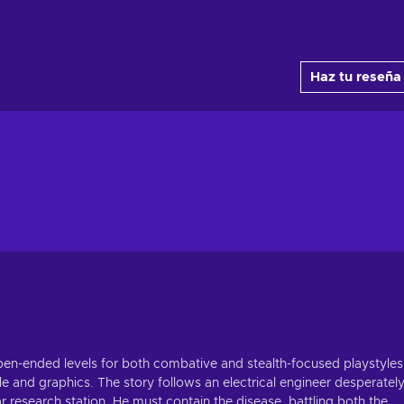
Haz tu reseña
 open-ended levels for both combative and stealth-focused playstyles
le and graphics. The story follows an electrical engineer desperatel
llar research station. He must contain the disease, battling both the