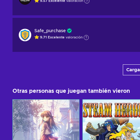
9.57
Excelente
valoración
Safe_purchase
9.71
Excelente
valoración
Carga
Otras personas que juegan también vieron