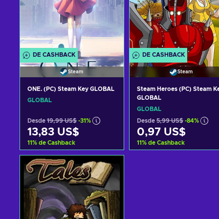
DE CASHBACK
DE CASHBACK
Steam
Steam
ONE. (PC) Steam Key GLOBAL
Steam Heroes (PC) Steam K
GLOBAL
GLOBAL
GLOBAL
Desde
19,99 US$
-31%
Desde
5,99 US$
-84%
13,83 US$
0,97 US$
11
%
de Cashback
11
%
de Cashback
Añadir al carrito
Añadir al carrito
Ver ofertas
Ver ofertas