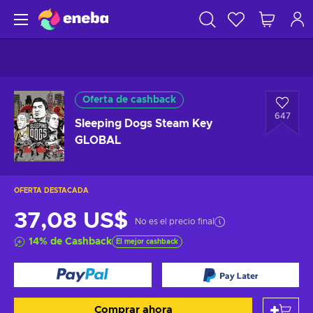
Oferta de cashback
647
Sleeping Dogs Steam Key
GLOBAL
OFERTA DESTACADA
37,08 US$
No es el precio final
14
%
de Cashback
El mejor cashback
Comprar ahora