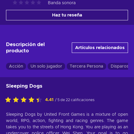
Banda sonora
Haz tu reseña
Descripción del
Artículos relacionados
producto
Acción
Un solo jugador
Tercera Persona
Disparos
Sleeping Dogs
4.41
/ 5 de 22 calificaciones
Sleeping Dogs by United Front Games is a mixture of open
world, RPG, action, fighting and racing genres. The game
takes you to the streets of Hong Kong. You are playing as an
undercover police officer Wei Shen. Your goal is to go