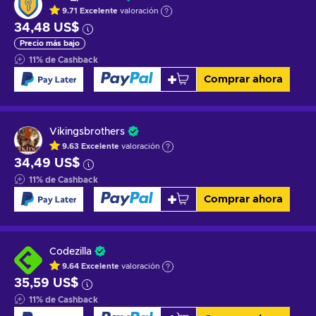
9.71
Excelente
valoración
34,48 US$
Precio más bajo
11
%
de Cashback
Comprar ahora
Vikingsbrothers
9.63
Excelente
valoración
34,49 US$
11
%
de Cashback
Comprar ahora
Codezilla
9.64
Excelente
valoración
35,59 US$
11
%
de Cashback