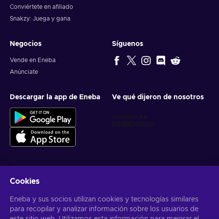
Conviértete en afiliado
Snakzy: Juega y gana
Negocios
Síguenos
Vende en Eneba
Anúnciate
Descargar la app de Eneba
Ve qué dijeron de nosotros
Cookies
Obtén ofertas personalizadas de videojuegos
Eneba y sus socios utilizan cookies y tecnologías similares
Suscribirse
para recopilar y analizar información sobre los usuarios de
Puedes darte de baja en cualquier momento. Visita el apartado
Aviso