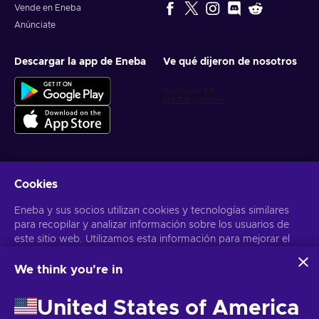
Vende en Eneba
Anúnciate
Descargar la app de Eneba
Ve qué dijeron de nosotros
Cookies
Obtén ofertas personalizadas de videojuegos
Eneba y sus socios utilizan cookies y tecnologías similares
Suscribirse
para recopilar y analizar información sobre los usuarios de
este sitio web. Utilizamos esta información para mejorar el
Puedes darte de baja en cualquier momento. Visita el apartado
Aviso
de Privacidad
para más información
contenido, la publicidad y otros servicios del sitio. Tus datos
personales también pueden emplearse para personalizar los
We think you're in
anuncios que ves.
Español Latinoamericano
USD
Al hacer clic en «Aceptar todo», das tu consentimiento para
United States of America
que Eneba y sus socios utilicen estas tecnologías. Puedes