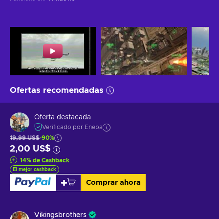
Ofertas recomendadas
Oferta destacada
Verificado por Eneba
19,99 US$
-90%
2,00 US$
14
%
de Cashback
El mejor cashback
Comprar ahora
Vikingsbrothers