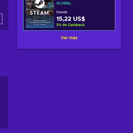
GLOBAL
Desde
15,22 US$
5
%
de Cashback
Ver más