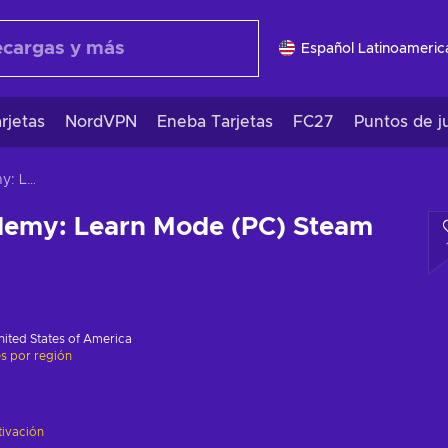
Español Latinoameric
rjetas
NordVPN
Eneba Tarjetas
FC27
Puntos de j
Pixel Art Academy: Learn Mode (PC) Steam Key GLOBAL
ademy: Learn Mode (PC) Steam
nited States of America
es por región
tivación