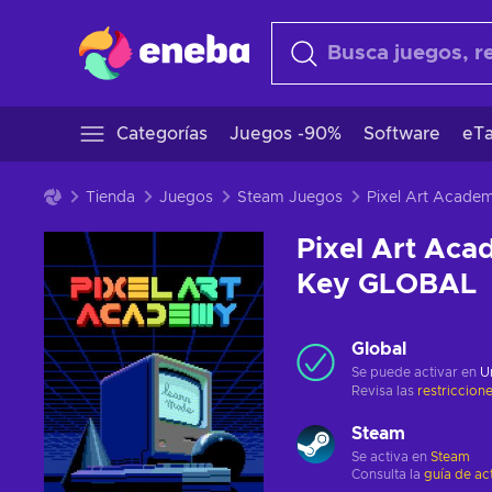
Categorías
Juegos -90%
Software
eTa
Tienda
Juegos
Steam Juegos
Pixel Art Ac
Key GLOBAL
Global
Se puede activar en
U
Revisa las
restriccion
Steam
Se activa en
Steam
Consulta la
guía de ac