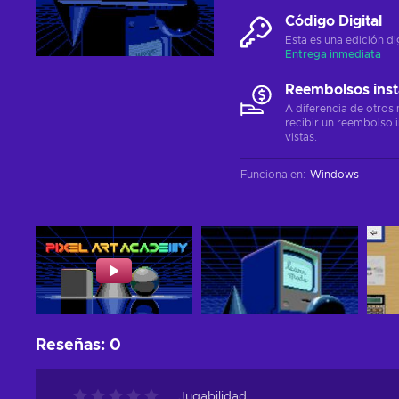
Código Digital
Esta es una edición di
Entrega inmediata
Reembolsos ins
A diferencia de otros
recibir un reembolso 
vistas.
Funciona en
:
Windows
Reseñas
:
0
Jugabilidad