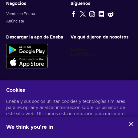
Negocios
Síguenos
Vende en Eneba
Anúnciate
Descargar la app de Eneba
Ve qué dijeron de nosotros
Cookies
Obtén ofertas personalizadas de videojuegos
Eneba y sus socios utilizan cookies y tecnologías similares
Suscribirse
para recopilar y analizar información sobre los usuarios de
este sitio web. Utilizamos esta información para mejorar el
Puedes darte de baja en cualquier momento. Visita el apartado
Aviso
de Privacidad
para más información
contenido, la publicidad y otros servicios del sitio. Tus datos
personales también pueden emplearse para personalizar los
We think you're in
anuncios que ves.