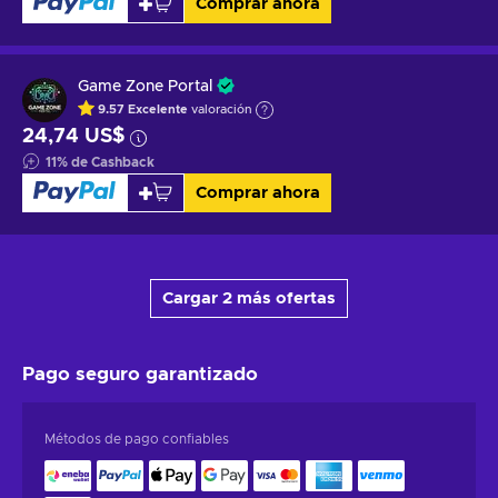
Comprar ahora
Game Zone Portal
9.57
Excelente
valoración
24,74 US$
11
%
de Cashback
Comprar ahora
Cargar 2 más ofertas
Pago seguro
garantizado
Métodos de pago confiables