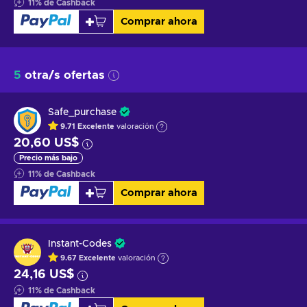
11
%
de Cashback
Comprar ahora
5
otra/s ofertas
Safe_purchase
9.71
Excelente
valoración
20,60 US$
Precio más bajo
11
%
de Cashback
Comprar ahora
Instant-Codes
9.67
Excelente
valoración
24,16 US$
11
%
de Cashback