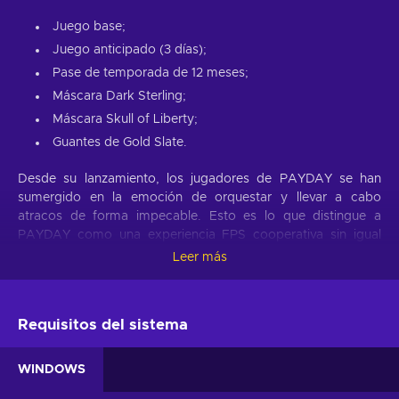
Juego base;
Juego anticipado (3 días);
Pase de temporada de 12 meses;
Máscara Dark Sterling;
Máscara Skull of Liberty;
Guantes de Gold Slate.
Desde su lanzamiento, los jugadores de PAYDAY se han
sumergido en la emoción de orquestar y llevar a cabo
atracos de forma impecable. Esto es lo que distingue a
PAYDAY como una experiencia FPS cooperativa sin igual
llena de acción intensa. Prepárate para dejar atrás tu
Leer más
jubilación y sumergirte de nuevo en una vida de crimen,
metiéndote en la piel de la infame Payday Gang. Son
venerados por sus compañeros y temidos por las fuerzas del
Requisitos del sistema
orden allá donde van. A pesar de que su anterior reinado del
terror en Washington, D.C., ha llegado a su fin, la banda se
reúne años después en Nueva York para enfrentarse a una
WINDOWS
nueva amenaza que les obliga a abandonar su prejubilación.