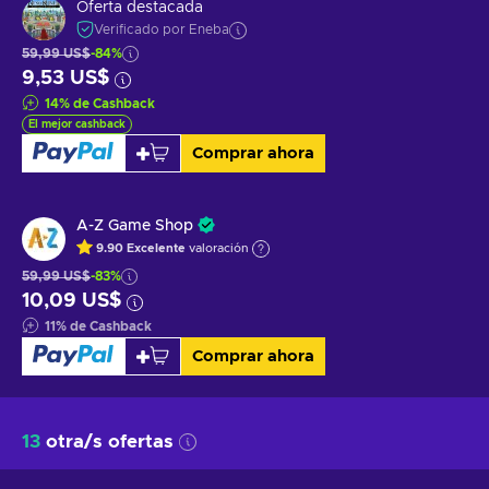
Oferta destacada
Verificado por Eneba
59,99 US$
-84%
9,53 US$
14
%
de Cashback
El mejor cashback
Comprar ahora
A-Z Game Shop
9.90
Excelente
valoración
59,99 US$
-83%
10,09 US$
11
%
de Cashback
Comprar ahora
13
otra/s ofertas