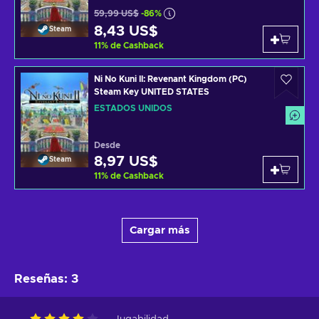
59,99 US$
-86%
8,43 US$
Steam
11
%
de Cashback
Ni No Kuni II: Revenant Kingdom (PC)
Steam Key UNITED STATES
ESTADOS UNIDOS
Desde
8,97 US$
Steam
11
%
de Cashback
Cargar más
Reseñas
:
3