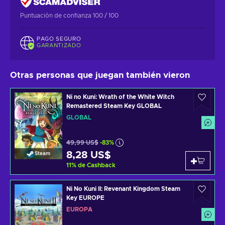
Puntuación de confianza 100 / 100
PAGO SEGURO
GARANTIZADO
Otras personas que juegan también vieron
Ni no Kuni: Wrath of the White Witch
Remastered Steam Key GLOBAL
GLOBAL
49,99 US$
-83%
8,28 US$
Steam
11
%
de Cashback
Ni No Kuni II: Revenant Kingdom Steam
Key EUROPE
EUROPA