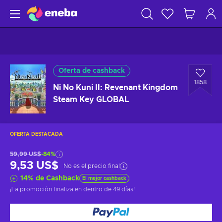
Oferta de cashback
1858
Ni No Kuni II: Revenant Kingdom
Steam Key GLOBAL
OFERTA DESTACADA
59,99 US$
-84%
9,53 US$
No es el precio final
14
%
de Cashback
El mejor cashback
¡La promoción finaliza en
dentro de 49 días
!