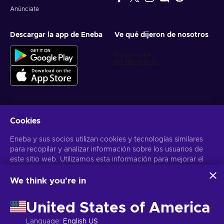
Anúnciate
Descargar la app de Eneba
Ve qué dijeron de nosotros
Cookies
Obtén ofertas personalizadas de videojuegos
Eneba y sus socios utilizan cookies y tecnologías similares
Suscribirse
para recopilar y analizar información sobre los usuarios de
este sitio web. Utilizamos esta información para mejorar el
Puedes darte de baja en cualquier momento. Visita el apartado
Aviso
de Privacidad
para más información
contenido, la publicidad y otros servicios del sitio. Tus datos
personales también pueden emplearse para personalizar los
We think you're in
anuncios que ves.
Español Latinoamericano
USD
Al hacer clic en «Aceptar todo», das tu consentimiento para
United States of America
que Eneba y sus socios utilicen estas tecnologías. Puedes
ajustar tu consentimiento haciendo clic en «Personalizar»
Language
:
English US