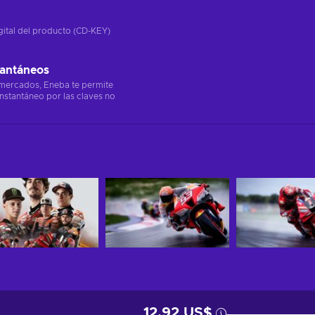
gital del producto (CD-KEY)
tantáneos
 mercados, Eneba te permite
instantáneo por las claves no
12,92 US$