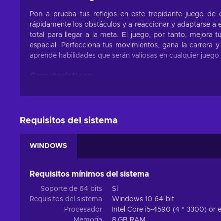
Pon a prueba tus reflejos en este trepidante juego de
rápidamente los obstáculos y a reaccionar y adaptarse a e
total para llegar a la meta. El juego, por tanto, mejora
espacial. Perfecciona tus movimientos, gana la carrera y 
aprende habilidades que serán valiosas en cualquier juego
Características
Si te gusta este género, ¡no puedes perderte MotoGP 23 a
que seguro que llamarán tu atención desde el principio.
Requisitos del sistema
Multijugador - Esta función te permite jugar con otro
Gráficos realistas - La acción se presenta con gráfi
WINDOWS
Simulador - Puedes experimentar con simulaciones de
Un jugador - El juego cuenta con una campaña en soli
Requisitos mínimos del sistema
Pantalla dividida - Esta característica te permite ju
Deportes - Este título se centra en la creación de es
Soporte de 64 bits
Sí
entrenamiento de tu personaje;
Requisitos del sistema
Windows 10 64-bit
Procesador
Intel Core i5-4590 (4 * 3300) or
MotoGP 23 al mejor precio.
Memoria
8 GB RAM