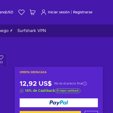
|
ano
USD
Iniciar sesión
Registrarse
uego ⚡
Surfshark VPN
33
OFERTA DESTACADA
12,92 US$
No es el precio final
14
%
de Cashback
El mejor cashback