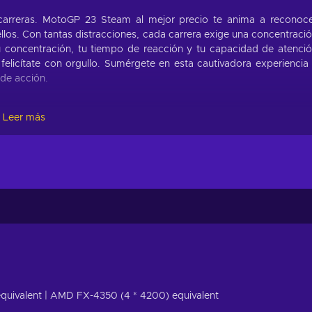
 carreras. MotoGP 23 Steam al mejor precio te anima a reconoc
llos. Con tantas distracciones, cada carrera exige una concentraci
 tu concentración, tu tiempo de reacción y tu capacidad de atenci
felicítate con orgullo. Sumérgete en esta cautivadora experiencia
 de acción.
Leer más
l mejor precio! Echa un vistazo a estas innovadoras característic
s;
cos impresionantes y muy detallados;
 actividades de la vida real presentadas en un mundo virtual;
tario con una historia;
gar con tus amigos en la misma pantalla a través de una sola máquina
trategias de juego eficaces, la participación en campeonatos y el
 equivalent | AMD FX-4350 (4 * 4200) equivalent