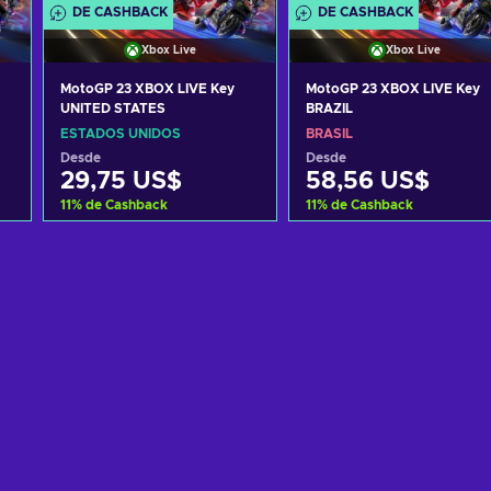
DE CASHBACK
DE CASHBACK
Xbox Live
Xbox Live
MotoGP 23 XBOX LIVE Key
MotoGP 23 XBOX LIVE Key
UNITED STATES
BRAZIL
ESTADOS UNIDOS
BRASIL
Desde
Desde
29,75 US$
58,56 US$
11
%
de Cashback
11
%
de Cashback
Añadir al carrito
Añadir al carrito
Ver ofertas
Ver ofertas