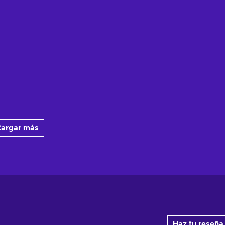
argar más
Haz tu reseña