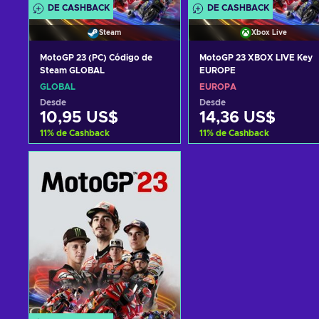
DE CASHBACK
DE CASHBACK
Steam
Xbox Live
MotoGP 23 (PC) Código de
MotoGP 23 XBOX LIVE Key
Steam GLOBAL
EUROPE
GLOBAL
EUROPA
Desde
Desde
10,95 US$
14,36 US$
11
%
de Cashback
11
%
de Cashback
Añadir al carrito
Añadir al carrito
Ver ofertas
Ver ofertas