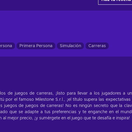
ersona
Primera Persona
Simulación
Carreras
los de juegos de carreras, ¡listo para llevar a los jugadores a u
por el famoso Milestone S.r.l., ¡el título supera las expectativas
os juegos de juegos de carreras! No es ningún secreto que la cla
cuado que se adapte a tus preferencias y te enganche en el mun
l mejor precio, ¡y sumérgete en el juego que te desafía e inspira!