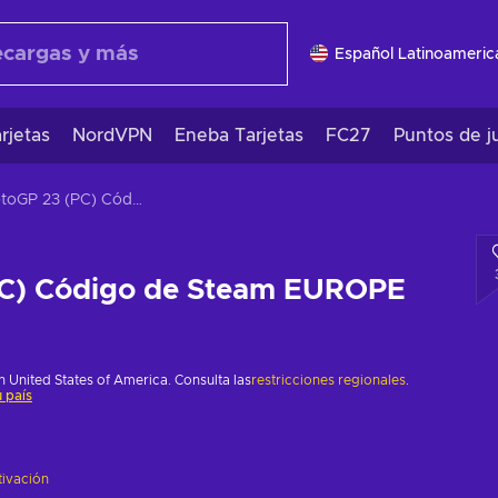
Español Latinoameric
rjetas
NordVPN
Eneba Tarjetas
FC27
Puntos de j
MotoGP 23 (PC) Código de Steam EUROPE
C) Código de Steam EUROPE
 United States of America. Consulta las
restricciones regionales
.
 país
tivación