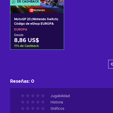
DE CASHBACK
Nintendo
MotoGP 23 (Nintendo Switch)
Código de eShop EUROPA
EUROPA
Desde
8,86 US$
11
%
de Cashback
Añadir al carrito
C
Ver ofertas
Reseñas
:
0
Jugabilidad
Historia
Gráficos