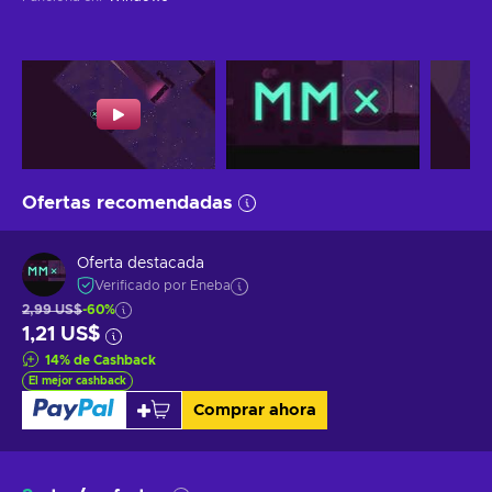
Ofertas recomendadas
Oferta destacada
Verificado por Eneba
2,99 US$
-60%
1,21 US$
14
%
de Cashback
El mejor cashback
Comprar ahora