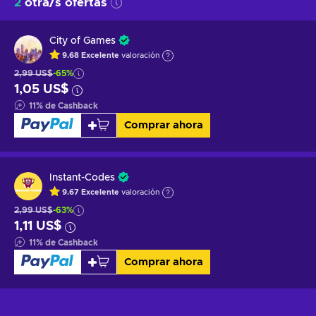
2
otra/s ofertas
City of Games
9.68
Excelente
valoración
2,99 US$
-65%
1,05 US$
11
%
de Cashback
Comprar ahora
Instant-Codes
9.67
Excelente
valoración
2,99 US$
-63%
1,11 US$
11
%
de Cashback
Comprar ahora