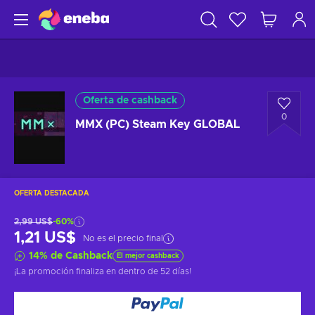
Oferta de cashback
0
MMX (PC) Steam Key GLOBAL
OFERTA DESTACADA
2,99 US$
-60%
1,21 US$
No es el precio final
14
%
de Cashback
El mejor cashback
¡La promoción finaliza en
dentro de 52 días
!