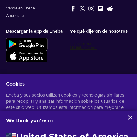
Vende en Eneba
Anúnciate
Descargar la app de Eneba
Ve qué dijeron de nosotros
Cookies
Obtén ofertas personalizadas de videojuegos
Eneba y sus socios utilizan cookies y tecnologías similares
Suscribirse
para recopilar y analizar información sobre los usuarios de
este sitio web. Utilizamos esta información para mejorar el
Puedes darte de baja en cualquier momento. Visita el apartado
Aviso
de Privacidad
para más información
contenido, la publicidad y otros servicios del sitio. Tus datos
personales también pueden emplearse para personalizar los
We think you're in
anuncios que ves.
Español Latinoamericano
USD
Al hacer clic en «Aceptar todo», das tu consentimiento para